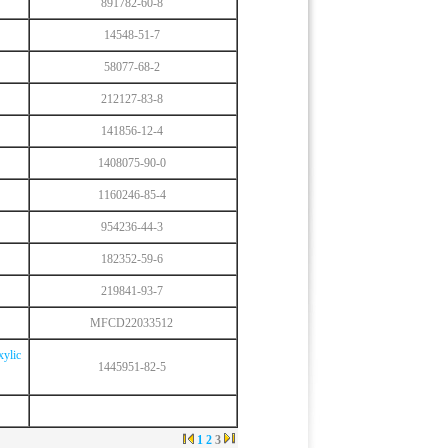
891782-60-8
14548-51-7
58077-68-2
212127-83-8
141856-12-4
1408075-90-0
1160246-85-4
954236-44-3
182352-59-6
219841-93-7
MFCD22033512
xylic
1445951-82-5
1
2
3