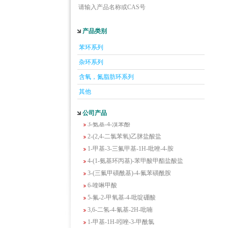
请输入产品名称或CAS号
产品类别
5-羟基异喹啉
1-吡啶-2-基-2-丙酮
苯环系列
2-甲基-6-羟基-4-嘧啶甲酸
杂环系列
3-氟-2-硝基苯甲酸
含氧，氮脂肪环系列
2-羟甲基-4-氨基吡啶
其他
2-(羟甲基)丙烯酸乙酯(含稳定剂HQ);2-羟
甲基丙烯酸乙酯
公司产品
3-氨基-4-溴苯酚
2-(2,4-二氯苯氧)乙脒盐酸盐
1-甲基-3-三氟甲基-1H-吡唑-4-胺
4-(1-氨基环丙基)-苯甲酸甲酯盐酸盐
3-(三氟甲磺酰基)-4-氟苯磺酰胺
6-喹啉甲酸
5-氟-2-甲氧基-4-吡啶硼酸
3,6-二氢-4-氰基-2H-吡喃
1-甲基-1H-吲唑-3-甲酰氯