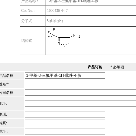
产品名称：
1-甲基-3-三氟甲基-1H-吡唑-4-胺
Cas No.：
1006436-44-7
C
H
F
N
分子式：
5
6
3
3
结构式：
产品订购
* 必填项
产品名称:
姓名:*
公司名称:
地址:
电话:
传真:
网址：