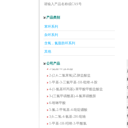
请输入产品名称或CAS号
产品类别
5-羟基异喹啉
1-吡啶-2-基-2-丙酮
苯环系列
2-甲基-6-羟基-4-嘧啶甲酸
杂环系列
3-氟-2-硝基苯甲酸
含氧，氮脂肪环系列
2-羟甲基-4-氨基吡啶
其他
2-(羟甲基)丙烯酸乙酯(含稳定剂HQ);2-羟
甲基丙烯酸乙酯
公司产品
3-氨基-4-溴苯酚
2-(2,4-二氯苯氧)乙脒盐酸盐
1-甲基-3-三氟甲基-1H-吡唑-4-胺
4-(1-氨基环丙基)-苯甲酸甲酯盐酸盐
3-(三氟甲磺酰基)-4-氟苯磺酰胺
6-喹啉甲酸
5-氟-2-甲氧基-4-吡啶硼酸
3,6-二氢-4-氰基-2H-吡喃
1-甲基-1H-吲唑-3-甲酰氯