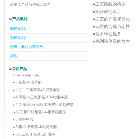
●工艺路线的筛选
请输入产品名称或CAS号
●实验研究设计
产品类别
●工艺的开发和优化
●杂质的合成与定性
5-羟基异喹啉
苯环系列
●技术转让服务
1-吡啶-2-基-2-丙酮
杂环系列
●克到吨位级的放大
2-甲基-6-羟基-4-嘧啶甲酸
含氧，氮脂肪环系列
3-氟-2-硝基苯甲酸
其他
2-羟甲基-4-氨基吡啶
2-(羟甲基)丙烯酸乙酯(含稳定剂HQ);2-羟
公司产品
甲基丙烯酸乙酯
3-氨基-4-溴苯酚
2-(2,4-二氯苯氧)乙脒盐酸盐
1-甲基-3-三氟甲基-1H-吡唑-4-胺
4-(1-氨基环丙基)-苯甲酸甲酯盐酸盐
3-(三氟甲磺酰基)-4-氟苯磺酰胺
6-喹啉甲酸
5-氟-2-甲氧基-4-吡啶硼酸
3,6-二氢-4-氰基-2H-吡喃
1-甲基-1H-吲唑-3-甲酰氯