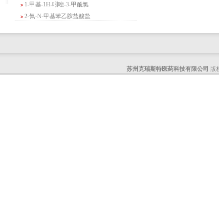
2-氟-N-甲基苯乙胺盐酸盐
4-苄基-5-氧代吗啉-3-甲酸甲酯
2-吗啉甲酸乙酯
3-Boc-氨基哌啶-2-酮
N-(2-氨基-4-甲基戊基)氨基甲酸1,1-二甲
苏州克瑞斯特医药科技有限公司
版权
基乙酯
4-氯-5-氟-2-吡啶甲醇
3-氟二苯并[b,e]氧杂卓-11(6H)-酮
5-溴-2,3-二氢-7-氮杂吲哚
5-乙酰基-2-氨基-4-羟基苯甲酸
2-甲基-4-三氟甲基-5-噻唑甲酸乙酯
6-氧代-2,7-二氮杂螺[4,4]壬烷-2-甲酸叔丁
酯
咪唑并[1,5-a]吡啶-1-甲酸乙酯
3-氯-6-氯甲基哒嗪
2-甲基-3-苯氧基苯甲醛
2-(5-氨基吡啶-2-基)-2-甲基丙腈
(R)-1-苄基-3-二甲氨基吡咯烷二盐酸盐