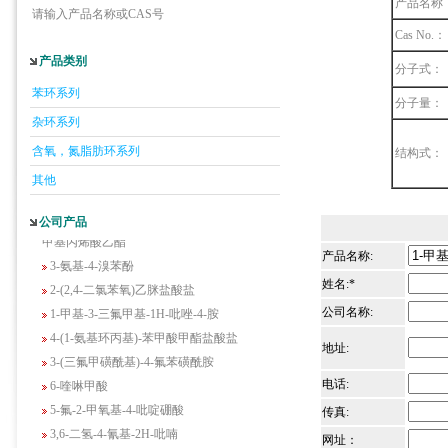
产品名称
请输入产品名称或CAS号
Cas No.：
产品类别
分子式：
5-羟基异喹啉
苯环系列
分子量：
1-吡啶-2-基-2-丙酮
杂环系列
2-甲基-6-羟基-4-嘧啶甲酸
含氧，氮脂肪环系列
结构式：
3-氟-2-硝基苯甲酸
其他
2-羟甲基-4-氨基吡啶
2-(羟甲基)丙烯酸乙酯(含稳定剂HQ);2-羟
公司产品
甲基丙烯酸乙酯
3-氨基-4-溴苯酚
产品名称:
2-(2,4-二氯苯氧)乙脒盐酸盐
姓名:*
1-甲基-3-三氟甲基-1H-吡唑-4-胺
公司名称:
4-(1-氨基环丙基)-苯甲酸甲酯盐酸盐
地址:
3-(三氟甲磺酰基)-4-氟苯磺酰胺
6-喹啉甲酸
电话:
5-氟-2-甲氧基-4-吡啶硼酸
传真:
3,6-二氢-4-氰基-2H-吡喃
网址：