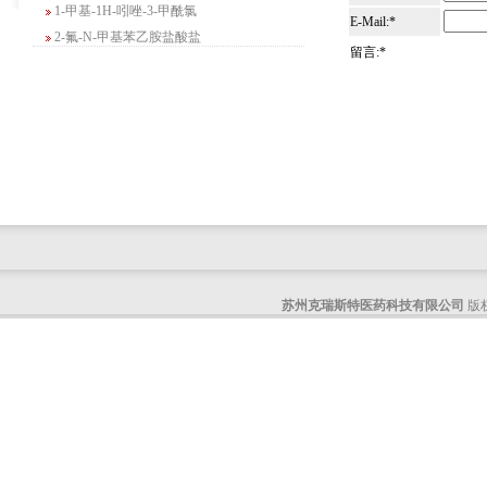
1-甲基-1H-吲唑-3-甲酰氯
E-Mail:*
2-氟-N-甲基苯乙胺盐酸盐
4-苄基-5-氧代吗啉-3-甲酸甲酯
留言:*
2-吗啉甲酸乙酯
3-Boc-氨基哌啶-2-酮
N-(2-氨基-4-甲基戊基)氨基甲酸1,1-二甲
基乙酯
4-氯-5-氟-2-吡啶甲醇
3-氟二苯并[b,e]氧杂卓-11(6H)-酮
5-溴-2,3-二氢-7-氮杂吲哚
5-乙酰基-2-氨基-4-羟基苯甲酸
2-甲基-4-三氟甲基-5-噻唑甲酸乙酯
苏州克瑞斯特医药科技有限公司
版权
6-氧代-2,7-二氮杂螺[4,4]壬烷-2-甲酸叔丁
酯
咪唑并[1,5-a]吡啶-1-甲酸乙酯
3-氯-6-氯甲基哒嗪
2-甲基-3-苯氧基苯甲醛
2-(5-氨基吡啶-2-基)-2-甲基丙腈
(R)-1-苄基-3-二甲氨基吡咯烷二盐酸盐