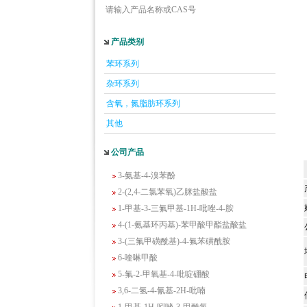
请输入产品名称或CAS号
产品类别
5-羟基异喹啉
苯环系列
1-吡啶-2-基-2-丙酮
杂环系列
2-甲基-6-羟基-4-嘧啶甲酸
含氧，氮脂肪环系列
3-氟-2-硝基苯甲酸
2-羟甲基-4-氨基吡啶
其他
2-(羟甲基)丙烯酸乙酯(含稳定剂HQ);2-羟
公司产品
甲基丙烯酸乙酯
3-氨基-4-溴苯酚
2-(2,4-二氯苯氧)乙脒盐酸盐
1-甲基-3-三氟甲基-1H-吡唑-4-胺
4-(1-氨基环丙基)-苯甲酸甲酯盐酸盐
3-(三氟甲磺酰基)-4-氟苯磺酰胺
6-喹啉甲酸
5-氟-2-甲氧基-4-吡啶硼酸
3,6-二氢-4-氰基-2H-吡喃
1-甲基-1H-吲唑-3-甲酰氯