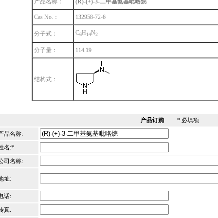
产品名称：
(R)-(+)-3-二甲基氨基吡咯烷
Cas No.：
132958-72-6
C
H
N
分子式：
6
1
4
2
分子量：
114.19
结构式：
产品订购
* 必填项
产品名称:
姓名:*
公司名称:
地址:
电话:
传真: