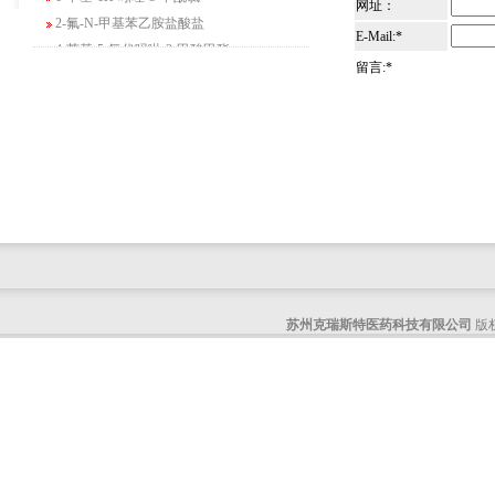
网址：
2-氟-N-甲基苯乙胺盐酸盐
E-Mail:*
4-苄基-5-氧代吗啉-3-甲酸甲酯
2-吗啉甲酸乙酯
留言:*
3-Boc-氨基哌啶-2-酮
N-(2-氨基-4-甲基戊基)氨基甲酸1,1-二甲
基乙酯
4-氯-5-氟-2-吡啶甲醇
3-氟二苯并[b,e]氧杂卓-11(6H)-酮
5-溴-2,3-二氢-7-氮杂吲哚
5-乙酰基-2-氨基-4-羟基苯甲酸
2-甲基-4-三氟甲基-5-噻唑甲酸乙酯
6-氧代-2,7-二氮杂螺[4,4]壬烷-2-甲酸叔丁
苏州克瑞斯特医药科技有限公司
版权
酯
咪唑并[1,5-a]吡啶-1-甲酸乙酯
3-氯-6-氯甲基哒嗪
2-甲基-3-苯氧基苯甲醛
2-(5-氨基吡啶-2-基)-2-甲基丙腈
(R)-1-苄基-3-二甲氨基吡咯烷二盐酸盐
咪唑并[1,2-a]吡啶-3-甲酸乙酯