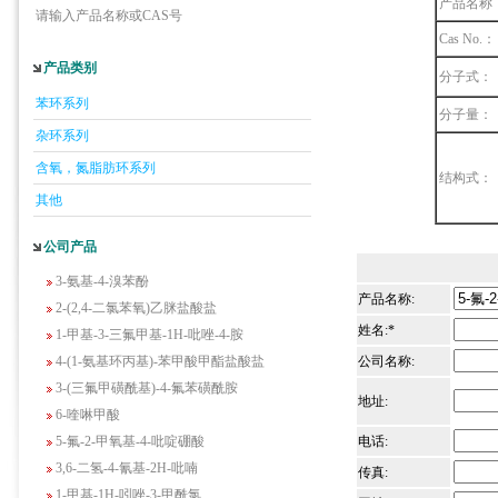
产品名称
请输入产品名称或CAS号
Cas No.：
产品类别
分子式：
5-羟基异喹啉
苯环系列
1-吡啶-2-基-2-丙酮
分子量：
杂环系列
2-甲基-6-羟基-4-嘧啶甲酸
3-氟-2-硝基苯甲酸
含氧，氮脂肪环系列
结构式：
2-羟甲基-4-氨基吡啶
其他
2-(羟甲基)丙烯酸乙酯(含稳定剂HQ);2-羟
甲基丙烯酸乙酯
公司产品
3-氨基-4-溴苯酚
2-(2,4-二氯苯氧)乙脒盐酸盐
产品名称:
1-甲基-3-三氟甲基-1H-吡唑-4-胺
姓名:*
4-(1-氨基环丙基)-苯甲酸甲酯盐酸盐
公司名称:
3-(三氟甲磺酰基)-4-氟苯磺酰胺
地址:
6-喹啉甲酸
5-氟-2-甲氧基-4-吡啶硼酸
电话:
3,6-二氢-4-氰基-2H-吡喃
传真:
1-甲基-1H-吲唑-3-甲酰氯