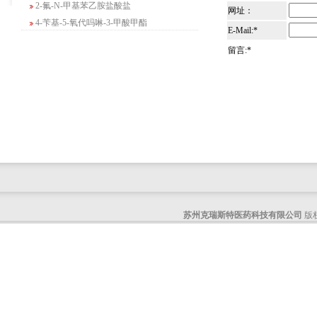
网址：
4-苄基-5-氧代吗啉-3-甲酸甲酯
E-Mail:*
2-吗啉甲酸乙酯
3-Boc-氨基哌啶-2-酮
留言:*
N-(2-氨基-4-甲基戊基)氨基甲酸1,1-二甲
基乙酯
4-氯-5-氟-2-吡啶甲醇
3-氟二苯并[b,e]氧杂卓-11(6H)-酮
5-溴-2,3-二氢-7-氮杂吲哚
5-乙酰基-2-氨基-4-羟基苯甲酸
2-甲基-4-三氟甲基-5-噻唑甲酸乙酯
6-氧代-2,7-二氮杂螺[4,4]壬烷-2-甲酸叔丁
酯
苏州克瑞斯特医药科技有限公司
版权
咪唑并[1,5-a]吡啶-1-甲酸乙酯
3-氯-6-氯甲基哒嗪
2-甲基-3-苯氧基苯甲醛
2-(5-氨基吡啶-2-基)-2-甲基丙腈
(R)-1-苄基-3-二甲氨基吡咯烷二盐酸盐
咪唑并[1,2-a]吡啶-3-甲酸乙酯