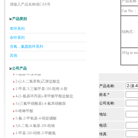
产品名称
请输入产品名称或CAS号
Cas No.：
产品类别
5-羟基异喹啉
1-吡啶-2-基-2-丙酮
苯环系列
结构式：
2-甲基-6-羟基-4-嘧啶甲酸
杂环系列
3-氟-2-硝基苯甲酸
含氧，氮脂肪环系列
2-羟甲基-4-氨基吡啶
101g in st
其他
2-(羟甲基)丙烯酸乙酯(含稳定剂HQ);2-羟
甲基丙烯酸乙酯
公司产品
3-氨基-4-溴苯酚
2-(2,4-二氯苯氧)乙脒盐酸盐
1-甲基-3-三氟甲基-1H-吡唑-4-胺
产品名称:
4-(1-氨基环丙基)-苯甲酸甲酯盐酸盐
姓名:*
3-(三氟甲磺酰基)-4-氟苯磺酰胺
公司名称:
6-喹啉甲酸
地址:
5-氟-2-甲氧基-4-吡啶硼酸
3,6-二氢-4-氰基-2H-吡喃
电话:
1-甲基-1H-吲唑-3-甲酰氯
传真:
2-氟-N-甲基苯乙胺盐酸盐