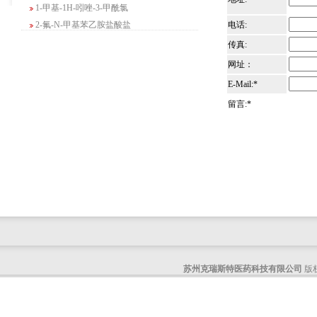
1-甲基-1H-吲唑-3-甲酰氯
2-氟-N-甲基苯乙胺盐酸盐
电话:
4-苄基-5-氧代吗啉-3-甲酸甲酯
传真:
2-吗啉甲酸乙酯
网址：
3-Boc-氨基哌啶-2-酮
E-Mail:*
N-(2-氨基-4-甲基戊基)氨基甲酸1,1-二甲
基乙酯
留言:*
4-氯-5-氟-2-吡啶甲醇
3-氟二苯并[b,e]氧杂卓-11(6H)-酮
5-溴-2,3-二氢-7-氮杂吲哚
5-乙酰基-2-氨基-4-羟基苯甲酸
2-甲基-4-三氟甲基-5-噻唑甲酸乙酯
6-氧代-2,7-二氮杂螺[4,4]壬烷-2-甲酸叔丁
酯
咪唑并[1,5-a]吡啶-1-甲酸乙酯
3-氯-6-氯甲基哒嗪
苏州克瑞斯特医药科技有限公司
版权
2-甲基-3-苯氧基苯甲醛
2-(5-氨基吡啶-2-基)-2-甲基丙腈
(R)-1-苄基-3-二甲氨基吡咯烷二盐酸盐