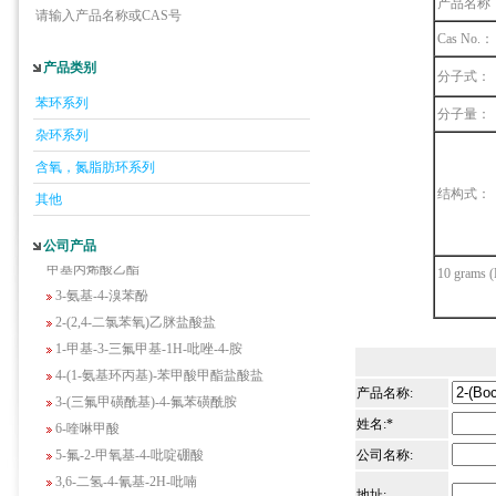
产品名称
请输入产品名称或CAS号
Cas No.：
产品类别
分子式：
5-羟基异喹啉
苯环系列
分子量：
1-吡啶-2-基-2-丙酮
杂环系列
2-甲基-6-羟基-4-嘧啶甲酸
含氧，氮脂肪环系列
3-氟-2-硝基苯甲酸
结构式：
其他
2-羟甲基-4-氨基吡啶
2-(羟甲基)丙烯酸乙酯(含稳定剂HQ);2-羟
公司产品
甲基丙烯酸乙酯
10 grams (
3-氨基-4-溴苯酚
2-(2,4-二氯苯氧)乙脒盐酸盐
1-甲基-3-三氟甲基-1H-吡唑-4-胺
4-(1-氨基环丙基)-苯甲酸甲酯盐酸盐
3-(三氟甲磺酰基)-4-氟苯磺酰胺
产品名称:
6-喹啉甲酸
姓名:*
5-氟-2-甲氧基-4-吡啶硼酸
公司名称:
3,6-二氢-4-氰基-2H-吡喃
地址: