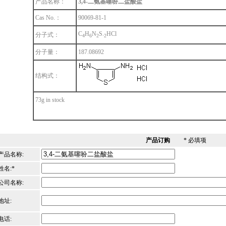
产品名称：
3,4-二氨基噻吩二盐酸盐
Cas No.：
90069-81-1
C
H
N
S.
HCl
分子式：
4
6
2
2
分子量：
187.08692
结构式：
73g in stock
产品订购
* 必填项
产品名称:
姓名:*
公司名称:
地址:
电话: