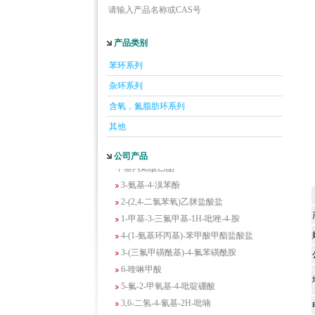
请输入产品名称或CAS号
产品类别
5-羟基异喹啉
苯环系列
1-吡啶-2-基-2-丙酮
杂环系列
2-甲基-6-羟基-4-嘧啶甲酸
含氧，氮脂肪环系列
3-氟-2-硝基苯甲酸
其他
2-羟甲基-4-氨基吡啶
2-(羟甲基)丙烯酸乙酯(含稳定剂HQ);2-羟
公司产品
甲基丙烯酸乙酯
3-氨基-4-溴苯酚
2-(2,4-二氯苯氧)乙脒盐酸盐
1-甲基-3-三氟甲基-1H-吡唑-4-胺
4-(1-氨基环丙基)-苯甲酸甲酯盐酸盐
3-(三氟甲磺酰基)-4-氟苯磺酰胺
6-喹啉甲酸
5-氟-2-甲氧基-4-吡啶硼酸
3,6-二氢-4-氰基-2H-吡喃
1-甲基-1H-吲唑-3-甲酰氯