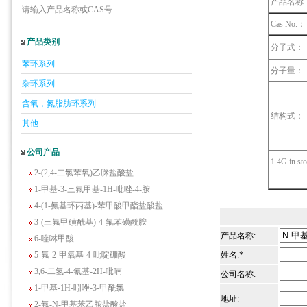
产品名称
请输入产品名称或CAS号
Cas No.：
5-羟基异喹啉
产品类别
分子式：
1-吡啶-2-基-2-丙酮
苯环系列
2-甲基-6-羟基-4-嘧啶甲酸
分子量：
杂环系列
3-氟-2-硝基苯甲酸
2-羟甲基-4-氨基吡啶
含氧，氮脂肪环系列
结构式：
2-(羟甲基)丙烯酸乙酯(含稳定剂HQ);2-羟
其他
甲基丙烯酸乙酯
3-氨基-4-溴苯酚
公司产品
1.4G in st
2-(2,4-二氯苯氧)乙脒盐酸盐
1-甲基-3-三氟甲基-1H-吡唑-4-胺
4-(1-氨基环丙基)-苯甲酸甲酯盐酸盐
3-(三氟甲磺酰基)-4-氟苯磺酰胺
6-喹啉甲酸
产品名称:
5-氟-2-甲氧基-4-吡啶硼酸
姓名:*
3,6-二氢-4-氰基-2H-吡喃
公司名称:
1-甲基-1H-吲唑-3-甲酰氯
2-氟-N-甲基苯乙胺盐酸盐
地址: