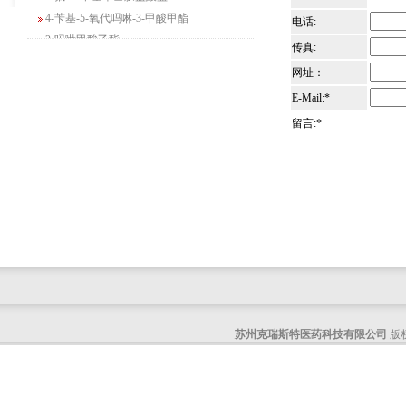
4-苄基-5-氧代吗啉-3-甲酸甲酯
电话:
2-吗啉甲酸乙酯
传真:
3-Boc-氨基哌啶-2-酮
网址：
N-(2-氨基-4-甲基戊基)氨基甲酸1,1-二甲
基乙酯
E-Mail:*
4-氯-5-氟-2-吡啶甲醇
留言:*
3-氟二苯并[b,e]氧杂卓-11(6H)-酮
5-溴-2,3-二氢-7-氮杂吲哚
5-乙酰基-2-氨基-4-羟基苯甲酸
2-甲基-4-三氟甲基-5-噻唑甲酸乙酯
6-氧代-2,7-二氮杂螺[4,4]壬烷-2-甲酸叔丁
酯
咪唑并[1,5-a]吡啶-1-甲酸乙酯
3-氯-6-氯甲基哒嗪
2-甲基-3-苯氧基苯甲醛
苏州克瑞斯特医药科技有限公司
版权
2-(5-氨基吡啶-2-基)-2-甲基丙腈
(R)-1-苄基-3-二甲氨基吡咯烷二盐酸盐
咪唑并[1,2-a]吡啶-3-甲酸乙酯
6-溴-3-碘咪唑并[1,2-A]吡嗪