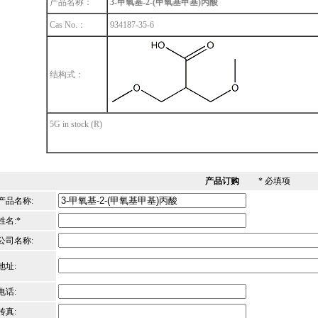
产品名称：
3-甲氧基-2-(甲氧基甲基)丙酸
Cas No.：
934187-35-6
结构式：
5G in stock (R)
产品订购
* 必填项
产品名称:
姓名:*
公司名称:
地址:
电话:
传真: