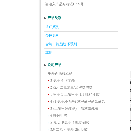
请输入产品名称或CAS号
产品类别
苯环系列
5-羟基异喹啉
杂环系列
1-吡啶-2-基-2-丙酮
2-甲基-6-羟基-4-嘧啶甲酸
含氧，氮脂肪环系列
3-氟-2-硝基苯甲酸
其他
2-羟甲基-4-氨基吡啶
2-(羟甲基)丙烯酸乙酯(含稳定剂HQ);2-羟
公司产品
甲基丙烯酸乙酯
3-氨基-4-溴苯酚
2-(2,4-二氯苯氧)乙脒盐酸盐
1-甲基-3-三氟甲基-1H-吡唑-4-胺
4-(1-氨基环丙基)-苯甲酸甲酯盐酸盐
3-(三氟甲磺酰基)-4-氟苯磺酰胺
6-喹啉甲酸
5-氟-2-甲氧基-4-吡啶硼酸
3,6-二氢-4-氰基-2H-吡喃