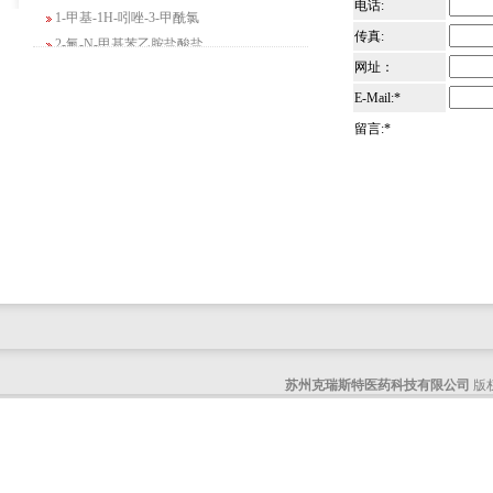
电话:
1-甲基-1H-吲唑-3-甲酰氯
2-氟-N-甲基苯乙胺盐酸盐
传真:
4-苄基-5-氧代吗啉-3-甲酸甲酯
网址：
2-吗啉甲酸乙酯
E-Mail:*
3-Boc-氨基哌啶-2-酮
留言:*
N-(2-氨基-4-甲基戊基)氨基甲酸1,1-二甲
基乙酯
4-氯-5-氟-2-吡啶甲醇
3-氟二苯并[b,e]氧杂卓-11(6H)-酮
5-溴-2,3-二氢-7-氮杂吲哚
5-乙酰基-2-氨基-4-羟基苯甲酸
2-甲基-4-三氟甲基-5-噻唑甲酸乙酯
6-氧代-2,7-二氮杂螺[4,4]壬烷-2-甲酸叔丁
酯
咪唑并[1,5-a]吡啶-1-甲酸乙酯
苏州克瑞斯特医药科技有限公司
版权
3-氯-6-氯甲基哒嗪
2-甲基-3-苯氧基苯甲醛
2-(5-氨基吡啶-2-基)-2-甲基丙腈
(R)-1-苄基-3-二甲氨基吡咯烷二盐酸盐