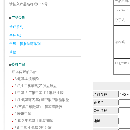
产品名称
请输入产品名称或CAS号
Cas No.：
产品类别
分子式：
苯环系列
5-羟基异喹啉
1-吡啶-2-基-2-丙酮
杂环系列
2-甲基-6-羟基-4-嘧啶甲酸
结构式：
含氧，氮脂肪环系列
3-氟-2-硝基苯甲酸
其他
2-羟甲基-4-氨基吡啶
2-(羟甲基)丙烯酸乙酯(含稳定剂HQ);2-羟
17 grams (
公司产品
甲基丙烯酸乙酯
3-氨基-4-溴苯酚
2-(2,4-二氯苯氧)乙脒盐酸盐
1-甲基-3-三氟甲基-1H-吡唑-4-胺
产品名称:
4-(1-氨基环丙基)-苯甲酸甲酯盐酸盐
姓名:*
3-(三氟甲磺酰基)-4-氟苯磺酰胺
公司名称:
6-喹啉甲酸
5-氟-2-甲氧基-4-吡啶硼酸
地址:
3,6-二氢-4-氰基-2H-吡喃