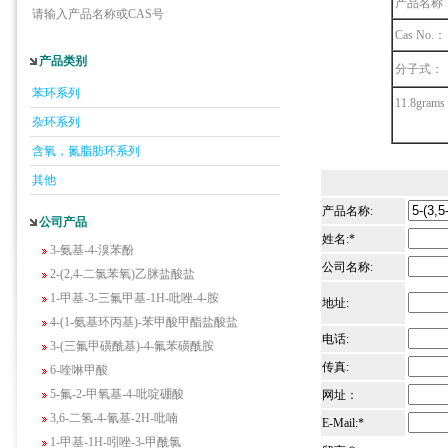
产品名称
请输入产品名称或CAS号
Cas No.：
产品类别
分子式：
5-羟基异喹啉
苯环系列
1-吡啶-2-基-2-丙酮
11.8grams 
2-甲基-6-羟基-4-嘧啶甲酸
杂环系列
3-氟-2-硝基苯甲酸
含氧，氮脂肪环系列
2-羟甲基-4-氨基吡啶
其他
2-(羟甲基)丙烯酸乙酯(含稳定剂HQ);2-羟
产品名称:
甲基丙烯酸乙酯
公司产品
姓名:*
3-氨基-4-溴苯酚
2-(2,4-二氯苯氧)乙脒盐酸盐
公司名称:
1-甲基-3-三氟甲基-1H-吡唑-4-胺
地址:
4-(1-氨基环丙基)-苯甲酸甲酯盐酸盐
3-(三氟甲磺酰基)-4-氟苯磺酰胺
电话:
6-喹啉甲酸
传真:
5-氟-2-甲氧基-4-吡啶硼酸
网址：
3,6-二氢-4-氰基-2H-吡喃
E-Mail:*
1-甲基-1H-吲唑-3-甲酰氯