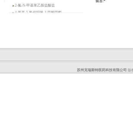
留言:*
2-氟-N-甲基苯乙胺盐酸盐
4-苄基-5-氧代吗啉-3-甲酸甲酯
2-吗啉甲酸乙酯
3-Boc-氨基哌啶-2-酮
N-(2-氨基-4-甲基戊基)氨基甲酸1,1-二甲
基乙酯
4-氯-5-氟-2-吡啶甲醇
3-氟二苯并[b,e]氧杂卓-11(6H)-酮
5-溴-2,3-二氢-7-氮杂吲哚
5-乙酰基-2-氨基-4-羟基苯甲酸
苏州克瑞斯特医药科技有限公司
版权
2-甲基-4-三氟甲基-5-噻唑甲酸乙酯
6-氧代-2,7-二氮杂螺[4,4]壬烷-2-甲酸叔丁
酯
咪唑并[1,5-a]吡啶-1-甲酸乙酯
3-氯-6-氯甲基哒嗪
2-甲基-3-苯氧基苯甲醛
2-(5-氨基吡啶-2-基)-2-甲基丙腈
(R)-1-苄基-3-二甲氨基吡咯烷二盐酸盐
咪唑并[1,2-a]吡啶-3-甲酸乙酯