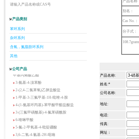
产品名称
请输入产品名称或CAS号
别名：
产品类别
Cas No.：
5-羟基异喹啉
苯环系列
分子式：
1-吡啶-2-基-2-丙酮
杂环系列
108.7grams
2-甲基-6-羟基-4-嘧啶甲酸
含氧，氮脂肪环系列
3-氟-2-硝基苯甲酸
其他
2-羟甲基-4-氨基吡啶
2-(羟甲基)丙烯酸乙酯(含稳定剂HQ);2-羟
公司产品
甲基丙烯酸乙酯
产品名称:
3-氨基-4-溴苯酚
姓名:*
2-(2,4-二氯苯氧)乙脒盐酸盐
公司名称:
1-甲基-3-三氟甲基-1H-吡唑-4-胺
4-(1-氨基环丙基)-苯甲酸甲酯盐酸盐
地址:
3-(三氟甲磺酰基)-4-氟苯磺酰胺
电话:
6-喹啉甲酸
传真:
5-氟-2-甲氧基-4-吡啶硼酸
3,6-二氢-4-氰基-2H-吡喃
网址：