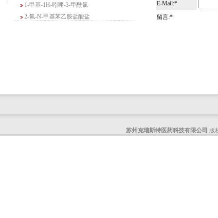
1-甲基-1H-吲唑-3-甲酰氯
E-Mail:*
2-氟-N-甲基苯乙胺盐酸盐
留言:*
4-苄基-5-氧代吗啉-3-甲酸甲酯
2-吗啉甲酸乙酯
3-Boc-氨基哌啶-2-酮
N-(2-氨基-4-甲基戊基)氨基甲酸1,1-二甲
基乙酯
4-氯-5-氟-2-吡啶甲醇
3-氟二苯并[b,e]氧杂卓-11(6H)-酮
5-溴-2,3-二氢-7-氮杂吲哚
5-乙酰基-2-氨基-4-羟基苯甲酸
2-甲基-4-三氟甲基-5-噻唑甲酸乙酯
苏州克瑞斯特医药科技有限公司
版权
6-氧代-2,7-二氮杂螺[4,4]壬烷-2-甲酸叔丁
酯
咪唑并[1,5-a]吡啶-1-甲酸乙酯
3-氯-6-氯甲基哒嗪
2-甲基-3-苯氧基苯甲醛
2-(5-氨基吡啶-2-基)-2-甲基丙腈
(R)-1-苄基-3-二甲氨基吡咯烷二盐酸盐