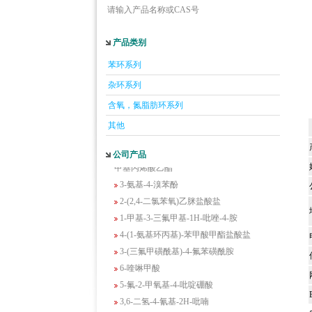
请输入产品名称或CAS号
产品类别
5-羟基异喹啉
苯环系列
1-吡啶-2-基-2-丙酮
杂环系列
2-甲基-6-羟基-4-嘧啶甲酸
含氧，氮脂肪环系列
3-氟-2-硝基苯甲酸
其他
2-羟甲基-4-氨基吡啶
2-(羟甲基)丙烯酸乙酯(含稳定剂HQ);2-羟
公司产品
甲基丙烯酸乙酯
3-氨基-4-溴苯酚
2-(2,4-二氯苯氧)乙脒盐酸盐
1-甲基-3-三氟甲基-1H-吡唑-4-胺
4-(1-氨基环丙基)-苯甲酸甲酯盐酸盐
3-(三氟甲磺酰基)-4-氟苯磺酰胺
6-喹啉甲酸
5-氟-2-甲氧基-4-吡啶硼酸
3,6-二氢-4-氰基-2H-吡喃