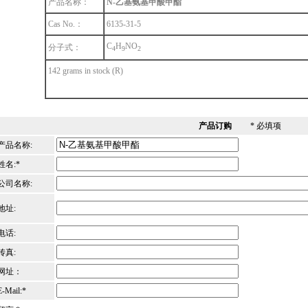
产品名称：
N-乙基氨基甲酸甲酯
Cas No.：
6135-31-5
C
H
NO
分子式：
4
9
2
142 grams in stock (R)
产品订购
* 必填项
产品名称:
姓名:*
公司名称:
地址:
电话:
传真:
网址：
E-Mail:*