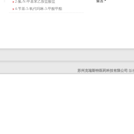
留言:*
4-苄基-5-氧代吗啉-3-甲酸甲酯
2-吗啉甲酸乙酯
3-Boc-氨基哌啶-2-酮
N-(2-氨基-4-甲基戊基)氨基甲酸1,1-二甲
基乙酯
4-氯-5-氟-2-吡啶甲醇
3-氟二苯并[b,e]氧杂卓-11(6H)-酮
5-溴-2,3-二氢-7-氮杂吲哚
5-乙酰基-2-氨基-4-羟基苯甲酸
2-甲基-4-三氟甲基-5-噻唑甲酸乙酯
苏州克瑞斯特医药科技有限公司
版权
6-氧代-2,7-二氮杂螺[4,4]壬烷-2-甲酸叔丁
酯
咪唑并[1,5-a]吡啶-1-甲酸乙酯
3-氯-6-氯甲基哒嗪
2-甲基-3-苯氧基苯甲醛
2-(5-氨基吡啶-2-基)-2-甲基丙腈
(R)-1-苄基-3-二甲氨基吡咯烷二盐酸盐
咪唑并[1,2-a]吡啶-3-甲酸乙酯