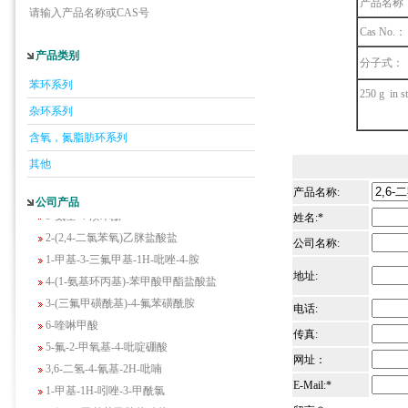
产品名称
请输入产品名称或CAS号
Cas No.：
5-羟基异喹啉
产品类别
分子式：
1-吡啶-2-基-2-丙酮
苯环系列
250 g in s
2-甲基-6-羟基-4-嘧啶甲酸
杂环系列
3-氟-2-硝基苯甲酸
含氧，氮脂肪环系列
2-羟甲基-4-氨基吡啶
其他
2-(羟甲基)丙烯酸乙酯(含稳定剂HQ);2-羟
甲基丙烯酸乙酯
产品名称:
公司产品
3-氨基-4-溴苯酚
姓名:*
2-(2,4-二氯苯氧)乙脒盐酸盐
公司名称:
1-甲基-3-三氟甲基-1H-吡唑-4-胺
4-(1-氨基环丙基)-苯甲酸甲酯盐酸盐
地址:
3-(三氟甲磺酰基)-4-氟苯磺酰胺
电话:
6-喹啉甲酸
传真:
5-氟-2-甲氧基-4-吡啶硼酸
网址：
3,6-二氢-4-氰基-2H-吡喃
1-甲基-1H-吲唑-3-甲酰氯
E-Mail:*
2-氟-N-甲基苯乙胺盐酸盐