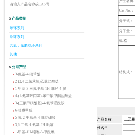
产品名称
请输入产品名称或CAS号
Cas No.：
产品类别
5-羟基异喹啉
分子式：
1-吡啶-2-基-2-丙酮
苯环系列
分子量：
2-甲基-6-羟基-4-嘧啶甲酸
杂环系列
规 格：
3-氟-2-硝基苯甲酸
含氧，氮脂肪环系列
2-羟甲基-4-氨基吡啶
其他
2-(羟甲基)丙烯酸乙酯(含稳定剂HQ);2-羟
甲基丙烯酸乙酯
公司产品
3-氨基-4-溴苯酚
结构式：
2-(2,4-二氯苯氧)乙脒盐酸盐
1-甲基-3-三氟甲基-1H-吡唑-4-胺
4-(1-氨基环丙基)-苯甲酸甲酯盐酸盐
3-(三氟甲磺酰基)-4-氟苯磺酰胺
6-喹啉甲酸
5-氟-2-甲氧基-4-吡啶硼酸
产品名称:
3,6-二氢-4-氰基-2H-吡喃
姓名:*
1-甲基-1H-吲唑-3-甲酰氯