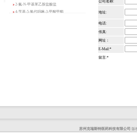
2-氟-N-甲基苯乙胺盐酸盐
公司名称:
4-苄基-5-氧代吗啉-3-甲酸甲酯
地址:
2-吗啉甲酸乙酯
3-Boc-氨基哌啶-2-酮
电话:
N-(2-氨基-4-甲基戊基)氨基甲酸1,1-二甲
传真:
基乙酯
网址：
4-氯-5-氟-2-吡啶甲醇
E-Mail:*
3-氟二苯并[b,e]氧杂卓-11(6H)-酮
留言:*
5-溴-2,3-二氢-7-氮杂吲哚
5-乙酰基-2-氨基-4-羟基苯甲酸
2-甲基-4-三氟甲基-5-噻唑甲酸乙酯
6-氧代-2,7-二氮杂螺[4,4]壬烷-2-甲酸叔丁
酯
咪唑并[1,5-a]吡啶-1-甲酸乙酯
3-氯-6-氯甲基哒嗪
2-甲基-3-苯氧基苯甲醛
2-(5-氨基吡啶-2-基)-2-甲基丙腈
(R)-1-苄基-3-二甲氨基吡咯烷二盐酸盐
苏州克瑞斯特医药科技有限公司
版权
咪唑并[1,2-a]吡啶-3-甲酸乙酯