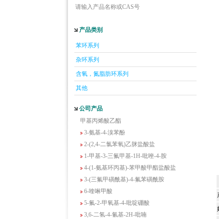
请输入产品名称或CAS号
产品类别
苯环系列
5-羟基异喹啉
1-吡啶-2-基-2-丙酮
杂环系列
2-甲基-6-羟基-4-嘧啶甲酸
含氧，氮脂肪环系列
3-氟-2-硝基苯甲酸
其他
2-羟甲基-4-氨基吡啶
2-(羟甲基)丙烯酸乙酯(含稳定剂HQ);2-羟
公司产品
甲基丙烯酸乙酯
3-氨基-4-溴苯酚
2-(2,4-二氯苯氧)乙脒盐酸盐
1-甲基-3-三氟甲基-1H-吡唑-4-胺
4-(1-氨基环丙基)-苯甲酸甲酯盐酸盐
3-(三氟甲磺酰基)-4-氟苯磺酰胺
6-喹啉甲酸
5-氟-2-甲氧基-4-吡啶硼酸
3,6-二氢-4-氰基-2H-吡喃