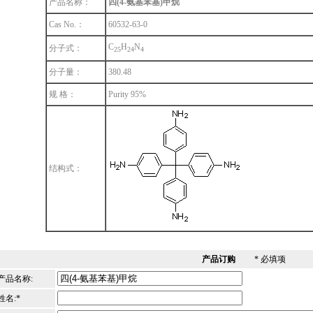
产品名称：
四(4-氨基苯基)甲烷
Cas No.：
60532-63-0
C
H
N
分子式：
2
5
2
4
4
分子量：
380.48
规 格：
Purity 95%
结构式：
产品订购
* 必填项
产品名称:
姓名:*