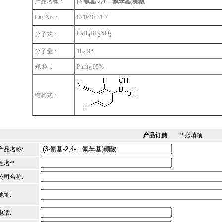
产品名称：
(3-氰基-2,4-二氟苯基)硼酸
Cas No.：
871940-31-7
C
H
BF
NO
分子式：
7
4
2
2
分子量：
182.92
规 格：
Purity 95%
结构式：
产品订购
* 必填项
产品名称:
姓名:*
公司名称:
地址:
电话: