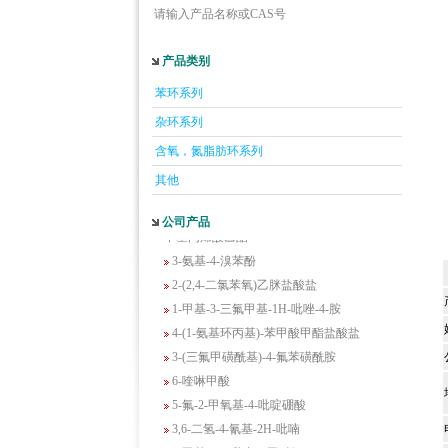
请输入产品名称或CAS号
产品类别
5-羟基异喹啉
苯环系列
1-吡啶-2-基-2-丙酮
杂环系列
2-甲基-6-羟基-4-嘧啶甲酸
含氧，氮脂肪环系列
3-氟-2-硝基苯甲酸
其他
2-羟甲基-4-氨基吡啶
2-(羟甲基)丙烯酸乙酯(含稳定剂HQ);2-羟
公司产品
甲基丙烯酸乙酯
3-氨基-4-溴苯酚
2-(2,4-二氯苯氧)乙脒盐酸盐
1-甲基-3-三氟甲基-1H-吡唑-4-胺
4-(1-氨基环丙基)-苯甲酸甲酯盐酸盐
3-(三氟甲磺酰基)-4-氟苯磺酰胺
6-喹啉甲酸
5-氟-2-甲氧基-4-吡啶硼酸
3,6-二氢-4-氰基-2H-吡喃
1-甲基-1H-吲唑-3-甲酰氯