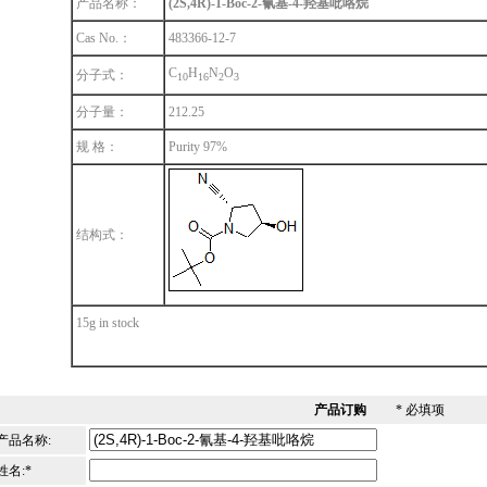
产品名称：
(2S,4R)-1-Boc-2-氰基-4-羟基吡咯烷
Cas No.：
483366-12-7
C
H
N
O
分子式：
1
0
1
6
2
3
分子量：
212.25
规 格：
Purity 97%
结构式：
15g in stock
产品订购
* 必填项
产品名称:
姓名:*