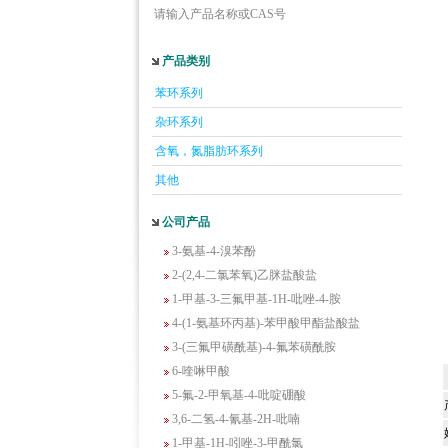
请输入产品名称或CAS号
产品类别
5-羟基异喹啉
苯环系列
1-吡啶-2-基-2-丙酮
杂环系列
2-甲基-6-羟基-4-嘧啶甲酸
3-氟-2-硝基苯甲酸
含氧，氮脂肪环系列
2-羟甲基-4-氨基吡啶
其他
2-(羟甲基)丙烯酸乙酯(含稳定剂HQ);2-羟
甲基丙烯酸乙酯
公司产品
3-氨基-4-溴苯酚
2-(2,4-二氯苯氧)乙脒盐酸盐
1-甲基-3-三氟甲基-1H-吡唑-4-胺
4-(1-氨基环丙基)-苯甲酸甲酯盐酸盐
3-(三氟甲磺酰基)-4-氟苯磺酰胺
6-喹啉甲酸
5-氟-2-甲氧基-4-吡啶硼酸
3,6-二氢-4-氰基-2H-吡喃
1-甲基-1H-吲唑-3-甲酰氯