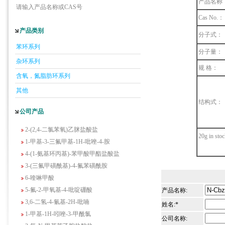
产品名称
请输入产品名称或CAS号
Cas No.：
5-羟基异喹啉
产品类别
分子式：
1-吡啶-2-基-2-丙酮
苯环系列
分子量：
2-甲基-6-羟基-4-嘧啶甲酸
杂环系列
3-氟-2-硝基苯甲酸
规 格：
含氧，氮脂肪环系列
2-羟甲基-4-氨基吡啶
2-(羟甲基)丙烯酸乙酯(含稳定剂HQ);2-羟
其他
甲基丙烯酸乙酯
结构式：
公司产品
3-氨基-4-溴苯酚
2-(2,4-二氯苯氧)乙脒盐酸盐
20g in sto
1-甲基-3-三氟甲基-1H-吡唑-4-胺
4-(1-氨基环丙基)-苯甲酸甲酯盐酸盐
3-(三氟甲磺酰基)-4-氟苯磺酰胺
6-喹啉甲酸
5-氟-2-甲氧基-4-吡啶硼酸
产品名称:
3,6-二氢-4-氰基-2H-吡喃
姓名:*
1-甲基-1H-吲唑-3-甲酰氯
公司名称:
2-氟-N-甲基苯乙胺盐酸盐