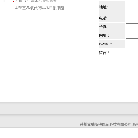
4-苄基-5-氧代吗啉-3-甲酸甲酯
地址:
2-吗啉甲酸乙酯
电话:
3-Boc-氨基哌啶-2-酮
传真:
N-(2-氨基-4-甲基戊基)氨基甲酸1,1-二甲
基乙酯
网址：
4-氯-5-氟-2-吡啶甲醇
E-Mail:*
3-氟二苯并[b,e]氧杂卓-11(6H)-酮
留言:*
5-溴-2,3-二氢-7-氮杂吲哚
5-乙酰基-2-氨基-4-羟基苯甲酸
2-甲基-4-三氟甲基-5-噻唑甲酸乙酯
6-氧代-2,7-二氮杂螺[4,4]壬烷-2-甲酸叔丁
酯
咪唑并[1,5-a]吡啶-1-甲酸乙酯
3-氯-6-氯甲基哒嗪
2-甲基-3-苯氧基苯甲醛
2-(5-氨基吡啶-2-基)-2-甲基丙腈
(R)-1-苄基-3-二甲氨基吡咯烷二盐酸盐
苏州克瑞斯特医药科技有限公司
版权
咪唑并[1,2-a]吡啶-3-甲酸乙酯