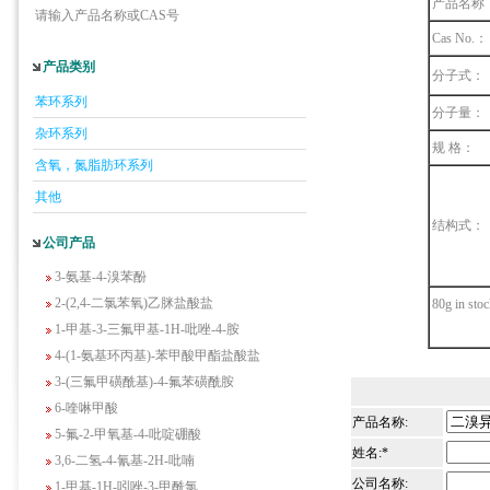
产品名称
请输入产品名称或CAS号
Cas No.：
产品类别
分子式：
5-羟基异喹啉
苯环系列
1-吡啶-2-基-2-丙酮
分子量：
杂环系列
2-甲基-6-羟基-4-嘧啶甲酸
规 格：
3-氟-2-硝基苯甲酸
含氧，氮脂肪环系列
2-羟甲基-4-氨基吡啶
其他
2-(羟甲基)丙烯酸乙酯(含稳定剂HQ);2-羟
结构式：
甲基丙烯酸乙酯
公司产品
3-氨基-4-溴苯酚
2-(2,4-二氯苯氧)乙脒盐酸盐
80g in sto
1-甲基-3-三氟甲基-1H-吡唑-4-胺
4-(1-氨基环丙基)-苯甲酸甲酯盐酸盐
3-(三氟甲磺酰基)-4-氟苯磺酰胺
6-喹啉甲酸
产品名称:
5-氟-2-甲氧基-4-吡啶硼酸
3,6-二氢-4-氰基-2H-吡喃
姓名:*
1-甲基-1H-吲唑-3-甲酰氯
公司名称: