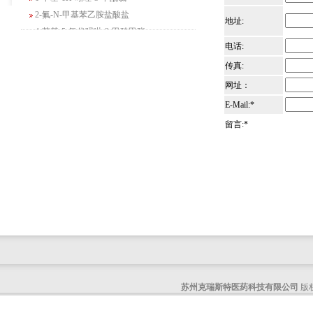
2-氟-N-甲基苯乙胺盐酸盐
地址:
4-苄基-5-氧代吗啉-3-甲酸甲酯
2-吗啉甲酸乙酯
电话:
3-Boc-氨基哌啶-2-酮
传真:
N-(2-氨基-4-甲基戊基)氨基甲酸1,1-二甲
网址：
基乙酯
E-Mail:*
4-氯-5-氟-2-吡啶甲醇
留言:*
3-氟二苯并[b,e]氧杂卓-11(6H)-酮
5-溴-2,3-二氢-7-氮杂吲哚
5-乙酰基-2-氨基-4-羟基苯甲酸
2-甲基-4-三氟甲基-5-噻唑甲酸乙酯
6-氧代-2,7-二氮杂螺[4,4]壬烷-2-甲酸叔丁
酯
咪唑并[1,5-a]吡啶-1-甲酸乙酯
3-氯-6-氯甲基哒嗪
2-甲基-3-苯氧基苯甲醛
2-(5-氨基吡啶-2-基)-2-甲基丙腈
苏州克瑞斯特医药科技有限公司
版权
(R)-1-苄基-3-二甲氨基吡咯烷二盐酸盐
咪唑并[1,2-a]吡啶-3-甲酸乙酯