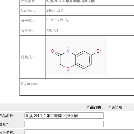
产品名称：
6-溴-2H-1,4-苯并噁嗪-3(4H)-酮
Cas No.：
24036-52-0
C
N O
Br H
分子式：
8
2
6
分子量：
228.043
结构式：
84g in stock
产品订购
* 必填项
产品名称:
姓名:*
公司名称: