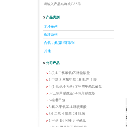
请输入产品名称或CAS号
5-羟基异喹啉
产品类别
1-吡啶-2-基-2-丙酮
苯环系列
2-甲基-6-羟基-4-嘧啶甲酸
杂环系列
3-氟-2-硝基苯甲酸
含氧，氮脂肪环系列
2-羟甲基-4-氨基吡啶
2-(羟甲基)丙烯酸乙酯(含稳定剂HQ);2-羟
其他
甲基丙烯酸乙酯
公司产品
3-氨基-4-溴苯酚
2-(2,4-二氯苯氧)乙脒盐酸盐
1-甲基-3-三氟甲基-1H-吡唑-4-胺
4-(1-氨基环丙基)-苯甲酸甲酯盐酸盐
3-(三氟甲磺酰基)-4-氟苯磺酰胺
6-喹啉甲酸
5-氟-2-甲氧基-4-吡啶硼酸
3,6-二氢-4-氰基-2H-吡喃
1-甲基-1H-吲唑-3-甲酰氯
2-氟-N-甲基苯乙胺盐酸盐