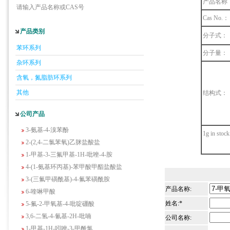
产品名称
请输入产品名称或CAS号
Cas No.：
产品类别
分子式：
5-羟基异喹啉
苯环系列
1-吡啶-2-基-2-丙酮
分子量：
杂环系列
2-甲基-6-羟基-4-嘧啶甲酸
3-氟-2-硝基苯甲酸
含氧，氮脂肪环系列
2-羟甲基-4-氨基吡啶
其他
结构式：
2-(羟甲基)丙烯酸乙酯(含稳定剂HQ);2-羟
甲基丙烯酸乙酯
公司产品
3-氨基-4-溴苯酚
1g in stock
2-(2,4-二氯苯氧)乙脒盐酸盐
1-甲基-3-三氟甲基-1H-吡唑-4-胺
4-(1-氨基环丙基)-苯甲酸甲酯盐酸盐
3-(三氟甲磺酰基)-4-氟苯磺酰胺
6-喹啉甲酸
产品名称:
5-氟-2-甲氧基-4-吡啶硼酸
姓名:*
3,6-二氢-4-氰基-2H-吡喃
公司名称:
1-甲基-1H-吲唑-3-甲酰氯