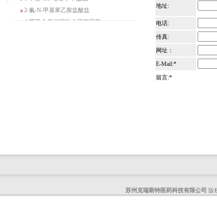
2-氟-N-甲基苯乙胺盐酸盐
地址:
4-苄基-5-氧代吗啉-3-甲酸甲酯
电话:
2-吗啉甲酸乙酯
传真:
3-Boc-氨基哌啶-2-酮
网址：
N-(2-氨基-4-甲基戊基)氨基甲酸1,1-二甲
基乙酯
E-Mail:*
4-氯-5-氟-2-吡啶甲醇
留言:*
3-氟二苯并[b,e]氧杂卓-11(6H)-酮
5-溴-2,3-二氢-7-氮杂吲哚
5-乙酰基-2-氨基-4-羟基苯甲酸
2-甲基-4-三氟甲基-5-噻唑甲酸乙酯
6-氧代-2,7-二氮杂螺[4,4]壬烷-2-甲酸叔丁
酯
咪唑并[1,5-a]吡啶-1-甲酸乙酯
3-氯-6-氯甲基哒嗪
2-甲基-3-苯氧基苯甲醛
苏州克瑞斯特医药科技有限公司
版权
2-(5-氨基吡啶-2-基)-2-甲基丙腈
(R)-1-苄基-3-二甲氨基吡咯烷二盐酸盐
咪唑并[1,2-a]吡啶-3-甲酸乙酯