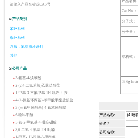
产品名称
请输入产品名称或CAS号
Cas No.：
产品类别
分子式：
5-羟基异喹啉
苯环系列
1-吡啶-2-基-2-丙酮
分子量：
杂环系列
2-甲基-6-羟基-4-嘧啶甲酸
3-氟-2-硝基苯甲酸
含氧，氮脂肪环系列
2-羟甲基-4-氨基吡啶
其他
结构式：
2-(羟甲基)丙烯酸乙酯(含稳定剂HQ);2-羟
甲基丙烯酸乙酯
公司产品
3-氨基-4-溴苯酚
62.6g in s
2-(2,4-二氯苯氧)乙脒盐酸盐
1-甲基-3-三氟甲基-1H-吡唑-4-胺
4-(1-氨基环丙基)-苯甲酸甲酯盐酸盐
3-(三氟甲磺酰基)-4-氟苯磺酰胺
6-喹啉甲酸
产品名称:
5-氟-2-甲氧基-4-吡啶硼酸
姓名:*
3,6-二氢-4-氰基-2H-吡喃
公司名称:
1-甲基-1H-吲唑-3-甲酰氯