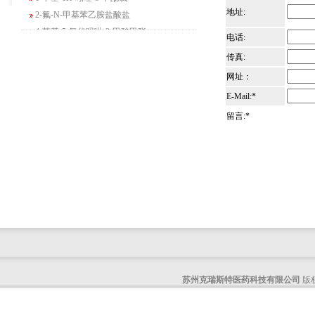
2-氟-N-甲基苯乙胺盐酸盐
地址:
4-苄基-5-氧代吗啉-3-甲酸甲酯
电话:
2-吗啉甲酸乙酯
传真:
3-Boc-氨基哌啶-2-酮
N-(2-氨基-4-甲基戊基)氨基甲酸1,1-二甲
网址：
基乙酯
E-Mail:*
4-氯-5-氟-2-吡啶甲醇
留言:*
3-氟二苯并[b,e]氧杂卓-11(6H)-酮
5-溴-2,3-二氢-7-氮杂吲哚
5-乙酰基-2-氨基-4-羟基苯甲酸
2-甲基-4-三氟甲基-5-噻唑甲酸乙酯
6-氧代-2,7-二氮杂螺[4,4]壬烷-2-甲酸叔丁
酯
咪唑并[1,5-a]吡啶-1-甲酸乙酯
3-氯-6-氯甲基哒嗪
2-甲基-3-苯氧基苯甲醛
2-(5-氨基吡啶-2-基)-2-甲基丙腈
苏州克瑞斯特医药科技有限公司
版权
(R)-1-苄基-3-二甲氨基吡咯烷二盐酸盐
咪唑并[1,2-a]吡啶-3-甲酸乙酯