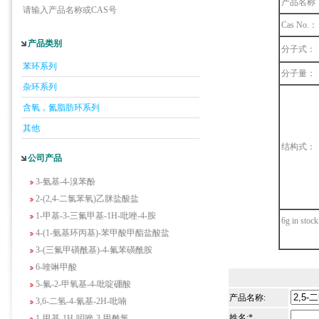
产品名称
请输入产品名称或CAS号
Cas No.：
产品类别
分子式：
5-羟基异喹啉
苯环系列
1-吡啶-2-基-2-丙酮
分子量：
杂环系列
2-甲基-6-羟基-4-嘧啶甲酸
3-氟-2-硝基苯甲酸
含氧，氮脂肪环系列
2-羟甲基-4-氨基吡啶
其他
2-(羟甲基)丙烯酸乙酯(含稳定剂HQ);2-羟
结构式：
公司产品
甲基丙烯酸乙酯
3-氨基-4-溴苯酚
2-(2,4-二氯苯氧)乙脒盐酸盐
1-甲基-3-三氟甲基-1H-吡唑-4-胺
6g in stock
4-(1-氨基环丙基)-苯甲酸甲酯盐酸盐
3-(三氟甲磺酰基)-4-氟苯磺酰胺
6-喹啉甲酸
5-氟-2-甲氧基-4-吡啶硼酸
3,6-二氢-4-氰基-2H-吡喃
产品名称:
1-甲基-1H-吲唑-3-甲酰氯
姓名:*