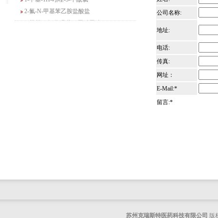
2-氟-N-甲基苯乙胺盐酸盐
公司名称:
4-苄基-5-氧代吗啉-3-甲酸甲酯
2-吗啉甲酸乙酯
地址:
3-Boc-氨基哌啶-2-酮
电话:
N-(2-氨基-4-甲基戊基)氨基甲酸1,1-二甲
传真:
基乙酯
网址：
4-氯-5-氟-2-吡啶甲醇
3-氟二苯并[b,e]氧杂卓-11(6H)-酮
E-Mail:*
5-溴-2,3-二氢-7-氮杂吲哚
留言:*
5-乙酰基-2-氨基-4-羟基苯甲酸
2-甲基-4-三氟甲基-5-噻唑甲酸乙酯
6-氧代-2,7-二氮杂螺[4,4]壬烷-2-甲酸叔丁
酯
咪唑并[1,5-a]吡啶-1-甲酸乙酯
3-氯-6-氯甲基哒嗪
2-甲基-3-苯氧基苯甲醛
2-(5-氨基吡啶-2-基)-2-甲基丙腈
(R)-1-苄基-3-二甲氨基吡咯烷二盐酸盐
苏州克瑞斯特医药科技有限公司
版权
咪唑并[1,2-a]吡啶-3-甲酸乙酯