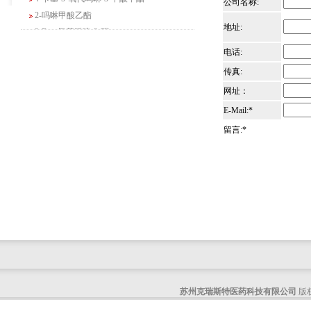
公司名称:
2-吗啉甲酸乙酯
3-Boc-氨基哌啶-2-酮
地址:
N-(2-氨基-4-甲基戊基)氨基甲酸1,1-二甲
电话:
基乙酯
传真:
4-氯-5-氟-2-吡啶甲醇
网址：
3-氟二苯并[b,e]氧杂卓-11(6H)-酮
5-溴-2,3-二氢-7-氮杂吲哚
E-Mail:*
5-乙酰基-2-氨基-4-羟基苯甲酸
留言:*
2-甲基-4-三氟甲基-5-噻唑甲酸乙酯
6-氧代-2,7-二氮杂螺[4,4]壬烷-2-甲酸叔丁
酯
咪唑并[1,5-a]吡啶-1-甲酸乙酯
3-氯-6-氯甲基哒嗪
2-甲基-3-苯氧基苯甲醛
2-(5-氨基吡啶-2-基)-2-甲基丙腈
(R)-1-苄基-3-二甲氨基吡咯烷二盐酸盐
咪唑并[1,2-a]吡啶-3-甲酸乙酯
苏州克瑞斯特医药科技有限公司
版权
6-溴-3-碘咪唑并[1,2-A]吡嗪
4-溴甲基四氢吡喃