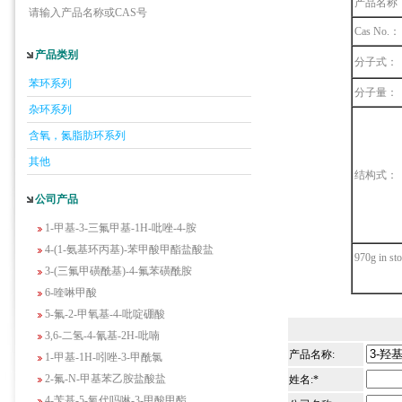
产品名称
请输入产品名称或CAS号
5-羟基异喹啉
Cas No.：
1-吡啶-2-基-2-丙酮
产品类别
分子式：
2-甲基-6-羟基-4-嘧啶甲酸
苯环系列
3-氟-2-硝基苯甲酸
分子量：
杂环系列
2-羟甲基-4-氨基吡啶
含氧，氮脂肪环系列
2-(羟甲基)丙烯酸乙酯(含稳定剂HQ);2-羟
甲基丙烯酸乙酯
其他
结构式：
3-氨基-4-溴苯酚
公司产品
2-(2,4-二氯苯氧)乙脒盐酸盐
1-甲基-3-三氟甲基-1H-吡唑-4-胺
4-(1-氨基环丙基)-苯甲酸甲酯盐酸盐
970g in st
3-(三氟甲磺酰基)-4-氟苯磺酰胺
6-喹啉甲酸
5-氟-2-甲氧基-4-吡啶硼酸
3,6-二氢-4-氰基-2H-吡喃
1-甲基-1H-吲唑-3-甲酰氯
产品名称:
2-氟-N-甲基苯乙胺盐酸盐
姓名:*
4-苄基-5-氧代吗啉-3-甲酸甲酯