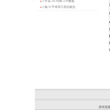
2-氟-N-甲基苯乙胺盐酸盐
4-苄基-5-氧代吗啉-3-甲酸甲酯
2-吗啉甲酸乙酯
3-Boc-氨基哌啶-2-酮
N-(2-氨基-4-甲基戊基)氨基甲酸1,1-二甲
基乙酯
4-氯-5-氟-2-吡啶甲醇
3-氟二苯并[b,e]氧杂卓-11(6H)-酮
5-溴-2,3-二氢-7-氮杂吲哚
5-乙酰基-2-氨基-4-羟基苯甲酸
2-甲基-4-三氟甲基-5-噻唑甲酸乙酯
6-氧代-2,7-二氮杂螺[4,4]壬烷-2-甲酸叔丁
酯
咪唑并[1,5-a]吡啶-1-甲酸乙酯
3-氯-6-氯甲基哒嗪
2-甲基-3-苯氧基苯甲醛
2-(5-氨基吡啶-2-基)-2-甲基丙腈
(R)-1-苄基-3-二甲氨基吡咯烷二盐酸盐
苏州克