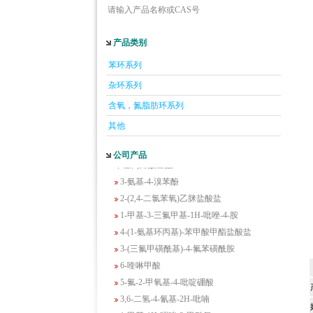
请输入产品名称或CAS号
产品类别
5-羟基异喹啉
苯环系列
1-吡啶-2-基-2-丙酮
杂环系列
2-甲基-6-羟基-4-嘧啶甲酸
含氧，氮脂肪环系列
3-氟-2-硝基苯甲酸
2-羟甲基-4-氨基吡啶
其他
2-(羟甲基)丙烯酸乙酯(含稳定剂HQ);2-羟
公司产品
甲基丙烯酸乙酯
3-氨基-4-溴苯酚
2-(2,4-二氯苯氧)乙脒盐酸盐
1-甲基-3-三氟甲基-1H-吡唑-4-胺
4-(1-氨基环丙基)-苯甲酸甲酯盐酸盐
3-(三氟甲磺酰基)-4-氟苯磺酰胺
6-喹啉甲酸
5-氟-2-甲氧基-4-吡啶硼酸
3,6-二氢-4-氰基-2H-吡喃
1-甲基-1H-吲唑-3-甲酰氯