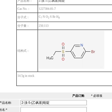
产品名称：
2-溴-5-(乙砜基)吡啶
Cas No.：
1227384-81-7
C
N O
S Br H
分子式：
7
2
8
分子量：
250.113
结构式：
14.5g in stock
产品订购
* 必填项
产品名称:
姓名:*