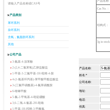
产品名称
请输入产品名称或CAS号
Cas No.：
产品类别
5-羟基异喹啉
苯环系列
1-吡啶-2-基-2-丙酮
结构式：
杂环系列
2-甲基-6-羟基-4-嘧啶甲酸
3-氟-2-硝基苯甲酸
含氧，氮脂肪环系列
3g in stock
2-羟甲基-4-氨基吡啶
其他
2-(羟甲基)丙烯酸乙酯(含稳定剂HQ);2-羟
甲基丙烯酸乙酯
公司产品
3-氨基-4-溴苯酚
2-(2,4-二氯苯氧)乙脒盐酸盐
产品名称:
1-甲基-3-三氟甲基-1H-吡唑-4-胺
姓名:*
4-(1-氨基环丙基)-苯甲酸甲酯盐酸盐
公司名称:
3-(三氟甲磺酰基)-4-氟苯磺酰胺
6-喹啉甲酸
地址:
5-氟-2-甲氧基-4-吡啶硼酸
电话:
3,6-二氢-4-氰基-2H-吡喃
传真:
1-甲基-1H-吲唑-3-甲酰氯