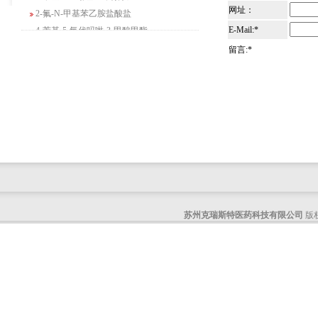
2-氟-N-甲基苯乙胺盐酸盐
网址：
4-苄基-5-氧代吗啉-3-甲酸甲酯
E-Mail:*
2-吗啉甲酸乙酯
留言:*
3-Boc-氨基哌啶-2-酮
N-(2-氨基-4-甲基戊基)氨基甲酸1,1-二甲
基乙酯
4-氯-5-氟-2-吡啶甲醇
3-氟二苯并[b,e]氧杂卓-11(6H)-酮
5-溴-2,3-二氢-7-氮杂吲哚
5-乙酰基-2-氨基-4-羟基苯甲酸
2-甲基-4-三氟甲基-5-噻唑甲酸乙酯
6-氧代-2,7-二氮杂螺[4,4]壬烷-2-甲酸叔丁
酯
苏州克瑞斯特医药科技有限公司
版权
咪唑并[1,5-a]吡啶-1-甲酸乙酯
3-氯-6-氯甲基哒嗪
2-甲基-3-苯氧基苯甲醛
2-(5-氨基吡啶-2-基)-2-甲基丙腈
(R)-1-苄基-3-二甲氨基吡咯烷二盐酸盐
咪唑并[1,2-a]吡啶-3-甲酸乙酯