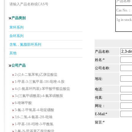
产品名称
请输入产品名称或CAS号
Cas No.：
5-羟基异喹啉
产品类别
1g in stoc
1-吡啶-2-基-2-丙酮
苯环系列
2-甲基-6-羟基-4-嘧啶甲酸
杂环系列
3-氟-2-硝基苯甲酸
2-羟甲基-4-氨基吡啶
含氧，氮脂肪环系列
2-(羟甲基)丙烯酸乙酯(含稳定剂HQ);2-羟
产品名称:
其他
甲基丙烯酸乙酯
姓名:*
公司产品
3-氨基-4-溴苯酚
公司名称:
2-(2,4-二氯苯氧)乙脒盐酸盐
地址:
1-甲基-3-三氟甲基-1H-吡唑-4-胺
4-(1-氨基环丙基)-苯甲酸甲酯盐酸盐
电话:
3-(三氟甲磺酰基)-4-氟苯磺酰胺
传真:
6-喹啉甲酸
网址：
5-氟-2-甲氧基-4-吡啶硼酸
E-Mail:*
3,6-二氢-4-氰基-2H-吡喃
1-甲基-1H-吲唑-3-甲酰氯
留言:*
2-氟-N-甲基苯乙胺盐酸盐