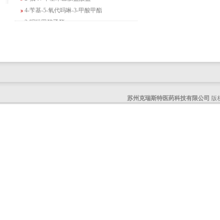
4-苄基-5-氧代吗啉-3-甲酸甲酯
2-吗啉甲酸乙酯
3-Boc-氨基哌啶-2-酮
N-(2-氨基-4-甲基戊基)氨基甲酸1,1-二甲
基乙酯
4-氯-5-氟-2-吡啶甲醇
3-氟二苯并[b,e]氧杂卓-11(6H)-酮
5-溴-2,3-二氢-7-氮杂吲哚
苏州克瑞斯特医药科技有限公司
版权
5-乙酰基-2-氨基-4-羟基苯甲酸
2-甲基-4-三氟甲基-5-噻唑甲酸乙酯
6-氧代-2,7-二氮杂螺[4,4]壬烷-2-甲酸叔丁
酯
咪唑并[1,5-a]吡啶-1-甲酸乙酯
3-氯-6-氯甲基哒嗪
2-甲基-3-苯氧基苯甲醛
2-(5-氨基吡啶-2-基)-2-甲基丙腈
(R)-1-苄基-3-二甲氨基吡咯烷二盐酸盐
咪唑并[1,2-a]吡啶-3-甲酸乙酯
6-溴-3-碘咪唑并[1,2-A]吡嗪