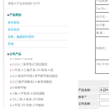
产品名称
请输入产品名称或CAS号
Cas No.：
产品类别
5-羟基异喹啉
分子式：
1-吡啶-2-基-2-丙酮
苯环系列
分子量：
2-甲基-6-羟基-4-嘧啶甲酸
杂环系列
3-氟-2-硝基苯甲酸
规 格：
含氧，氮脂肪环系列
2-羟甲基-4-氨基吡啶
其他
2-(羟甲基)丙烯酸乙酯(含稳定剂HQ);2-羟
结构式：
甲基丙烯酸乙酯
公司产品
3-氨基-4-溴苯酚
2-(2,4-二氯苯氧)乙脒盐酸盐
13g in sto
1-甲基-3-三氟甲基-1H-吡唑-4-胺
4-(1-氨基环丙基)-苯甲酸甲酯盐酸盐
3-(三氟甲磺酰基)-4-氟苯磺酰胺
6-喹啉甲酸
产品名称:
5-氟-2-甲氧基-4-吡啶硼酸
3,6-二氢-4-氰基-2H-吡喃
姓名:*
1-甲基-1H-吲唑-3-甲酰氯
公司名称:
2-氟-N-甲基苯乙胺盐酸盐