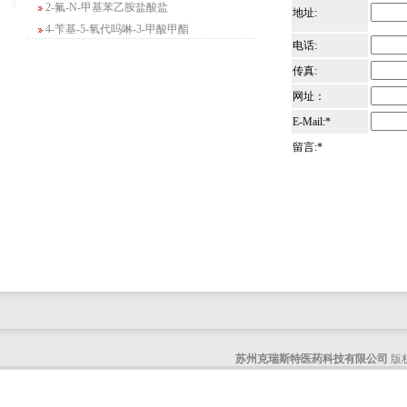
地址:
4-苄基-5-氧代吗啉-3-甲酸甲酯
2-吗啉甲酸乙酯
电话:
3-Boc-氨基哌啶-2-酮
传真:
N-(2-氨基-4-甲基戊基)氨基甲酸1,1-二甲
网址：
基乙酯
E-Mail:*
4-氯-5-氟-2-吡啶甲醇
留言:*
3-氟二苯并[b,e]氧杂卓-11(6H)-酮
5-溴-2,3-二氢-7-氮杂吲哚
5-乙酰基-2-氨基-4-羟基苯甲酸
2-甲基-4-三氟甲基-5-噻唑甲酸乙酯
6-氧代-2,7-二氮杂螺[4,4]壬烷-2-甲酸叔丁
酯
咪唑并[1,5-a]吡啶-1-甲酸乙酯
3-氯-6-氯甲基哒嗪
2-甲基-3-苯氧基苯甲醛
2-(5-氨基吡啶-2-基)-2-甲基丙腈
苏州克瑞斯特医药科技有限公司
版权
(R)-1-苄基-3-二甲氨基吡咯烷二盐酸盐
咪唑并[1,2-a]吡啶-3-甲酸乙酯