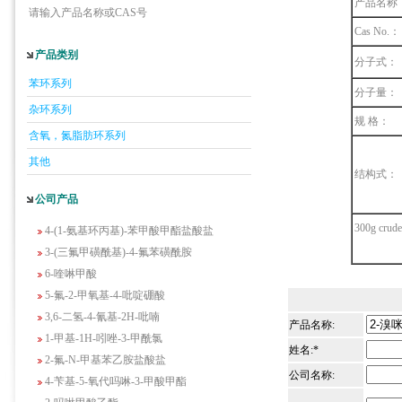
产品名称
5-羟基异喹啉
请输入产品名称或CAS号
1-吡啶-2-基-2-丙酮
Cas No.：
2-甲基-6-羟基-4-嘧啶甲酸
产品类别
分子式：
3-氟-2-硝基苯甲酸
苯环系列
2-羟甲基-4-氨基吡啶
分子量：
杂环系列
2-(羟甲基)丙烯酸乙酯(含稳定剂HQ);2-羟
规 格：
含氧，氮脂肪环系列
甲基丙烯酸乙酯
3-氨基-4-溴苯酚
其他
结构式：
2-(2,4-二氯苯氧)乙脒盐酸盐
公司产品
1-甲基-3-三氟甲基-1H-吡唑-4-胺
4-(1-氨基环丙基)-苯甲酸甲酯盐酸盐
300g crude
3-(三氟甲磺酰基)-4-氟苯磺酰胺
6-喹啉甲酸
5-氟-2-甲氧基-4-吡啶硼酸
3,6-二氢-4-氰基-2H-吡喃
产品名称:
1-甲基-1H-吲唑-3-甲酰氯
姓名:*
2-氟-N-甲基苯乙胺盐酸盐
4-苄基-5-氧代吗啉-3-甲酸甲酯
公司名称:
2-吗啉甲酸乙酯