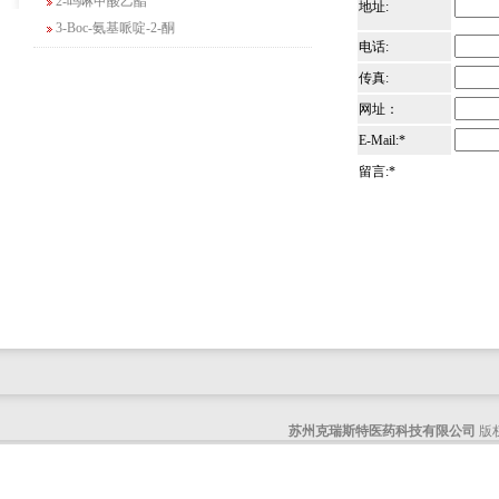
地址:
3-Boc-氨基哌啶-2-酮
N-(2-氨基-4-甲基戊基)氨基甲酸1,1-二甲
电话:
基乙酯
传真:
4-氯-5-氟-2-吡啶甲醇
网址：
3-氟二苯并[b,e]氧杂卓-11(6H)-酮
E-Mail:*
5-溴-2,3-二氢-7-氮杂吲哚
留言:*
5-乙酰基-2-氨基-4-羟基苯甲酸
2-甲基-4-三氟甲基-5-噻唑甲酸乙酯
6-氧代-2,7-二氮杂螺[4,4]壬烷-2-甲酸叔丁
酯
咪唑并[1,5-a]吡啶-1-甲酸乙酯
3-氯-6-氯甲基哒嗪
2-甲基-3-苯氧基苯甲醛
2-(5-氨基吡啶-2-基)-2-甲基丙腈
(R)-1-苄基-3-二甲氨基吡咯烷二盐酸盐
咪唑并[1,2-a]吡啶-3-甲酸乙酯
苏州克瑞斯特医药科技有限公司
版权
6-溴-3-碘咪唑并[1,2-A]吡嗪
4-溴甲基四氢吡喃
4-氯-6,7-二氢-5H-环戊并[b]吡啶-7-醇