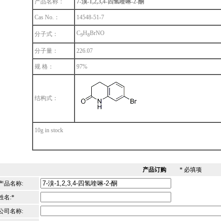
产品名称：
7-溴-1,2,3,4-四氢喹啉-2-酮
Cas No.：
14548-51-7
C
H
BrNO
分子式：
9
8
分子量：
226.07
规 格：
97%
结构式：
10g in stock
产品订购
* 必填项
产品名称:
姓名:*
公司名称: