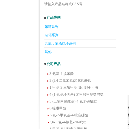
请输入产品名称或CAS号
产品类别
5-羟基异喹啉
苯环系列
1-吡啶-2-基-2-丙酮
杂环系列
2-甲基-6-羟基-4-嘧啶甲酸
含氧，氮脂肪环系列
3-氟-2-硝基苯甲酸
2-羟甲基-4-氨基吡啶
其他
2-(羟甲基)丙烯酸乙酯(含稳定剂HQ);2-羟
公司产品
甲基丙烯酸乙酯
3-氨基-4-溴苯酚
2-(2,4-二氯苯氧)乙脒盐酸盐
1-甲基-3-三氟甲基-1H-吡唑-4-胺
4-(1-氨基环丙基)-苯甲酸甲酯盐酸盐
3-(三氟甲磺酰基)-4-氟苯磺酰胺
6-喹啉甲酸
5-氟-2-甲氧基-4-吡啶硼酸
3,6-二氢-4-氰基-2H-吡喃
1-甲基-1H-吲唑-3-甲酰氯