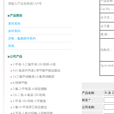
产品名称
请输入产品名称或CAS号
5-羟基异喹啉
Cas No.：
1-吡啶-2-基-2-丙酮
产品类别
分子式：
2-甲基-6-羟基-4-嘧啶甲酸
苯环系列
3-氟-2-硝基苯甲酸
分子量：
杂环系列
2-羟甲基-4-氨基吡啶
规 格：
2-(羟甲基)丙烯酸乙酯(含稳定剂HQ);2-羟
含氧，氮脂肪环系列
甲基丙烯酸乙酯
其他
结构式：
3-氨基-4-溴苯酚
公司产品
2-(2,4-二氯苯氧)乙脒盐酸盐
1-甲基-3-三氟甲基-1H-吡唑-4-胺
5g in stock
4-(1-氨基环丙基)-苯甲酸甲酯盐酸盐
3-(三氟甲磺酰基)-4-氟苯磺酰胺
6-喹啉甲酸
5-氟-2-甲氧基-4-吡啶硼酸
产品名称:
3,6-二氢-4-氰基-2H-吡喃
1-甲基-1H-吲唑-3-甲酰氯
姓名:*
2-氟-N-甲基苯乙胺盐酸盐
公司名称:
4-苄基-5-氧代吗啉-3-甲酸甲酯