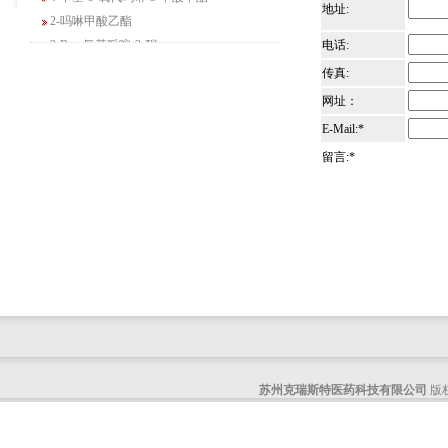
地址:
2-吗啉甲酸乙酯
3-Boc-氨基哌啶-2-酮
电话:
N-(2-氨基-4-甲基戊基)氨基甲酸1,1-二甲
传真:
基乙酯
网址：
4-氯-5-氟-2-吡啶甲醇
E-Mail:*
3-氟二苯并[b,e]氧杂卓-11(6H)-酮
留言:*
5-溴-2,3-二氢-7-氮杂吲哚
5-乙酰基-2-氨基-4-羟基苯甲酸
2-甲基-4-三氟甲基-5-噻唑甲酸乙酯
6-氧代-2,7-二氮杂螺[4,4]壬烷-2-甲酸叔丁
酯
咪唑并[1,5-a]吡啶-1-甲酸乙酯
3-氯-6-氯甲基哒嗪
2-甲基-3-苯氧基苯甲醛
2-(5-氨基吡啶-2-基)-2-甲基丙腈
(R)-1-苄基-3-二甲氨基吡咯烷二盐酸盐
苏州克瑞斯特医药科技有限公司
版权
咪唑并[1,2-a]吡啶-3-甲酸乙酯
6-溴-3-碘咪唑并[1,2-A]吡嗪
4-溴甲基四氢吡喃