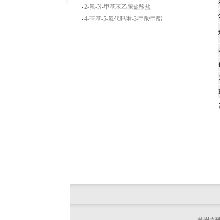
2-氟-N-甲基苯乙胺盐酸盐
4-苄基-5-氧代吗啉-3-甲酸甲酯
2-吗啉甲酸乙酯
3-Boc-氨基哌啶-2-酮
N-(2-氨基-4-甲基戊基)氨基甲酸1,1-二甲
基乙酯
4-氯-5-氟-2-吡啶甲醇
3-氟二苯并[b,e]氧杂卓-11(6H)-酮
5-溴-2,3-二氢-7-氮杂吲哚
5-乙酰基-2-氨基-4-羟基苯甲酸
2-甲基-4-三氟甲基-5-噻唑甲酸乙酯
6-氧代-2,7-二氮杂螺[4,4]壬烷-2-甲酸叔丁
酯
咪唑并[1,5-a]吡啶-1-甲酸乙酯
3-氯-6-氯甲基哒嗪
2-甲基-3-苯氧基苯甲醛
2-(5-氨基吡啶-2-基)-2-甲基丙腈
(R)-1-苄基-3-二甲氨基吡咯烷二盐酸盐
咪唑并[1,2-a]吡啶-3-甲酸乙酯