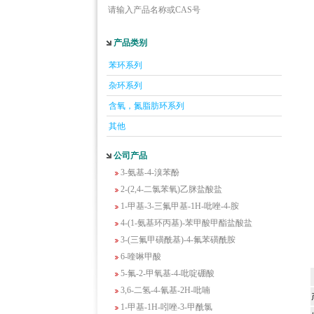
请输入产品名称或CAS号
产品类别
5-羟基异喹啉
苯环系列
1-吡啶-2-基-2-丙酮
2-甲基-6-羟基-4-嘧啶甲酸
杂环系列
3-氟-2-硝基苯甲酸
含氧，氮脂肪环系列
2-羟甲基-4-氨基吡啶
其他
2-(羟甲基)丙烯酸乙酯(含稳定剂HQ);2-羟
甲基丙烯酸乙酯
公司产品
3-氨基-4-溴苯酚
2-(2,4-二氯苯氧)乙脒盐酸盐
1-甲基-3-三氟甲基-1H-吡唑-4-胺
4-(1-氨基环丙基)-苯甲酸甲酯盐酸盐
3-(三氟甲磺酰基)-4-氟苯磺酰胺
6-喹啉甲酸
5-氟-2-甲氧基-4-吡啶硼酸
3,6-二氢-4-氰基-2H-吡喃
1-甲基-1H-吲唑-3-甲酰氯