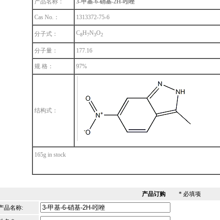
产品名称：
3-甲基-6-硝基-2H-吲唑
Cas No.：
1313372-75-6
C
H
N
O
分子式：
8
7
3
2
分子量：
177.16
规 格：
97%
结构式：
165g in stock
产品订购
* 必填项
产品名称: