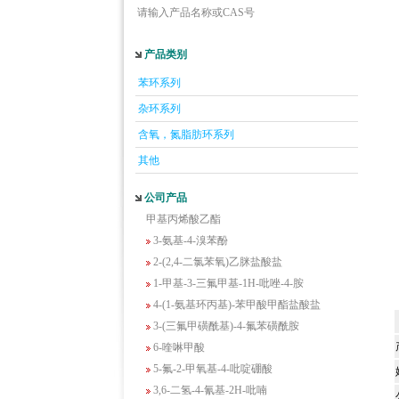
请输入产品名称或CAS号
产品类别
苯环系列
5-羟基异喹啉
1-吡啶-2-基-2-丙酮
杂环系列
2-甲基-6-羟基-4-嘧啶甲酸
含氧，氮脂肪环系列
3-氟-2-硝基苯甲酸
其他
2-羟甲基-4-氨基吡啶
2-(羟甲基)丙烯酸乙酯(含稳定剂HQ);2-羟
公司产品
甲基丙烯酸乙酯
3-氨基-4-溴苯酚
2-(2,4-二氯苯氧)乙脒盐酸盐
1-甲基-3-三氟甲基-1H-吡唑-4-胺
4-(1-氨基环丙基)-苯甲酸甲酯盐酸盐
3-(三氟甲磺酰基)-4-氟苯磺酰胺
6-喹啉甲酸
5-氟-2-甲氧基-4-吡啶硼酸
3,6-二氢-4-氰基-2H-吡喃