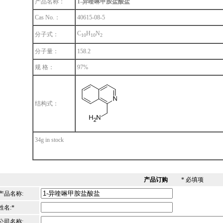
产品名称：
1-异喹啉甲胺盐酸盐
Cas No.：
40615-08-5
C
H
N
分子式：
1
0
1
0
2
分子量：
158.2
规 格：
97%
结构式：
34g in stock
产品订购
* 必填项
产品名称:
姓名:*
公司名称: