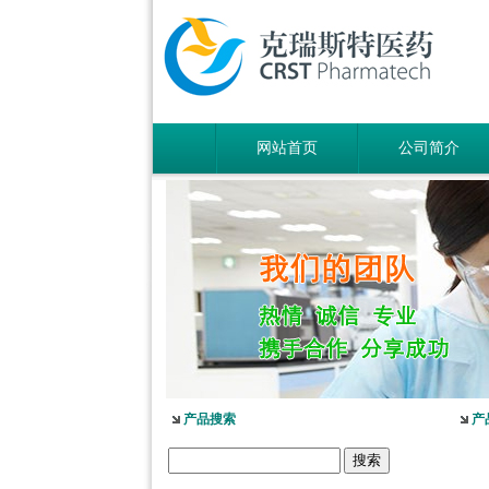
网站首页
公司简介
5-羟基异喹啉
产品搜索
产
1-吡啶-2-基-2-丙酮
2-甲基-6-羟基-4-嘧啶甲酸
3-氟-2-硝基苯甲酸