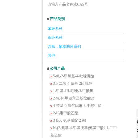
请输入产品名称或CAS号
2-羟甲基-4-氨基吡啶
2-(羟甲基)丙烯酸乙酯(含稳定剂HQ);2-羟
产品类别
甲基丙烯酸乙酯
苯环系列
3-氨基-4-溴苯酚
2-(2,4-二氯苯氧)乙脒盐酸盐
杂环系列
1-甲基-3-三氟甲基-1H-吡唑-4-胺
含氧，氮脂肪环系列
4-(1-氨基环丙基)-苯甲酸甲酯盐酸盐
其他
3-(三氟甲磺酰基)-4-氟苯磺酰胺
6-喹啉甲酸
公司产品
5-氟-2-甲氧基-4-吡啶硼酸
3,6-二氢-4-氰基-2H-吡喃
1-甲基-1H-吲唑-3-甲酰氯
2-氟-N-甲基苯乙胺盐酸盐
4-苄基-5-氧代吗啉-3-甲酸甲酯
2-吗啉甲酸乙酯
3-Boc-氨基哌啶-2-酮
N-(2-氨基-4-甲基戊基)氨基甲酸1,1-二甲
基乙酯