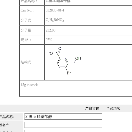
产品名称：
2-溴-5-硝基苄醇
Cas No.：
332883-48-4
C
H
BrNO
分子式：
7
6
3
分子量：
232.03
规 格：
97%
结构式：
15g in stock
产品订购
* 必填项
产品名称:
姓名:*