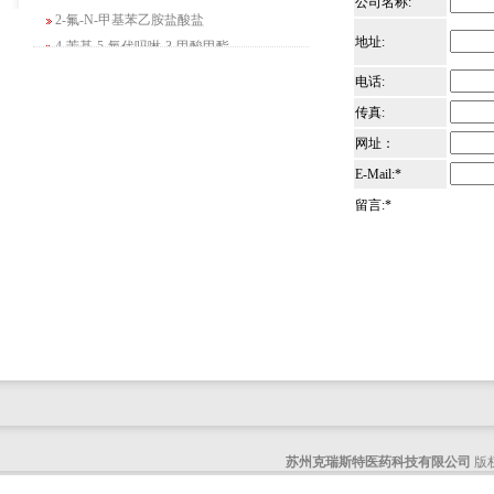
公司名称:
2-氟-N-甲基苯乙胺盐酸盐
4-苄基-5-氧代吗啉-3-甲酸甲酯
地址:
2-吗啉甲酸乙酯
电话:
3-Boc-氨基哌啶-2-酮
传真:
N-(2-氨基-4-甲基戊基)氨基甲酸1,1-二甲
基乙酯
网址：
4-氯-5-氟-2-吡啶甲醇
E-Mail:*
3-氟二苯并[b,e]氧杂卓-11(6H)-酮
留言:*
5-溴-2,3-二氢-7-氮杂吲哚
5-乙酰基-2-氨基-4-羟基苯甲酸
2-甲基-4-三氟甲基-5-噻唑甲酸乙酯
6-氧代-2,7-二氮杂螺[4,4]壬烷-2-甲酸叔丁
酯
咪唑并[1,5-a]吡啶-1-甲酸乙酯
3-氯-6-氯甲基哒嗪
2-甲基-3-苯氧基苯甲醛
2-(5-氨基吡啶-2-基)-2-甲基丙腈
(R)-1-苄基-3-二甲氨基吡咯烷二盐酸盐
苏州克瑞斯特医药科技有限公司
版权
咪唑并[1,2-a]吡啶-3-甲酸乙酯