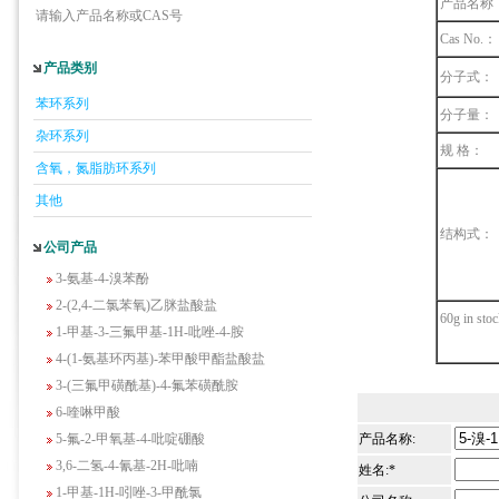
产品名称
请输入产品名称或CAS号
Cas No.：
产品类别
分子式：
5-羟基异喹啉
苯环系列
1-吡啶-2-基-2-丙酮
分子量：
2-甲基-6-羟基-4-嘧啶甲酸
杂环系列
规 格：
3-氟-2-硝基苯甲酸
含氧，氮脂肪环系列
2-羟甲基-4-氨基吡啶
其他
2-(羟甲基)丙烯酸乙酯(含稳定剂HQ);2-羟
结构式：
甲基丙烯酸乙酯
公司产品
3-氨基-4-溴苯酚
2-(2,4-二氯苯氧)乙脒盐酸盐
60g in sto
1-甲基-3-三氟甲基-1H-吡唑-4-胺
4-(1-氨基环丙基)-苯甲酸甲酯盐酸盐
3-(三氟甲磺酰基)-4-氟苯磺酰胺
6-喹啉甲酸
5-氟-2-甲氧基-4-吡啶硼酸
产品名称:
3,6-二氢-4-氰基-2H-吡喃
姓名:*
1-甲基-1H-吲唑-3-甲酰氯