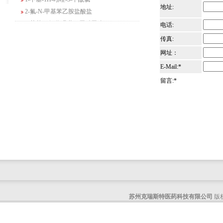
2-氟-N-甲基苯乙胺盐酸盐
地址:
4-苄基-5-氧代吗啉-3-甲酸甲酯
电话:
2-吗啉甲酸乙酯
传真:
3-Boc-氨基哌啶-2-酮
网址：
N-(2-氨基-4-甲基戊基)氨基甲酸1,1-二甲
基乙酯
E-Mail:*
4-氯-5-氟-2-吡啶甲醇
留言:*
3-氟二苯并[b,e]氧杂卓-11(6H)-酮
5-溴-2,3-二氢-7-氮杂吲哚
5-乙酰基-2-氨基-4-羟基苯甲酸
2-甲基-4-三氟甲基-5-噻唑甲酸乙酯
6-氧代-2,7-二氮杂螺[4,4]壬烷-2-甲酸叔丁
酯
咪唑并[1,5-a]吡啶-1-甲酸乙酯
3-氯-6-氯甲基哒嗪
2-甲基-3-苯氧基苯甲醛
苏州克瑞斯特医药科技有限公司
版权
2-(5-氨基吡啶-2-基)-2-甲基丙腈
(R)-1-苄基-3-二甲氨基吡咯烷二盐酸盐
咪唑并[1,2-a]吡啶-3-甲酸乙酯