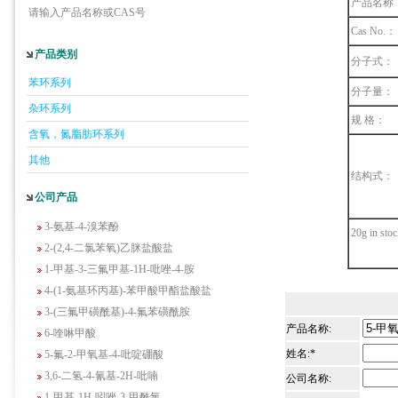
产品名称
请输入产品名称或CAS号
Cas No.：
产品类别
分子式：
5-羟基异喹啉
苯环系列
1-吡啶-2-基-2-丙酮
分子量：
杂环系列
2-甲基-6-羟基-4-嘧啶甲酸
规 格：
3-氟-2-硝基苯甲酸
含氧，氮脂肪环系列
2-羟甲基-4-氨基吡啶
其他
2-(羟甲基)丙烯酸乙酯(含稳定剂HQ);2-羟
结构式：
甲基丙烯酸乙酯
公司产品
3-氨基-4-溴苯酚
20g in sto
2-(2,4-二氯苯氧)乙脒盐酸盐
1-甲基-3-三氟甲基-1H-吡唑-4-胺
4-(1-氨基环丙基)-苯甲酸甲酯盐酸盐
3-(三氟甲磺酰基)-4-氟苯磺酰胺
6-喹啉甲酸
产品名称:
5-氟-2-甲氧基-4-吡啶硼酸
姓名:*
3,6-二氢-4-氰基-2H-吡喃
公司名称:
1-甲基-1H-吲唑-3-甲酰氯