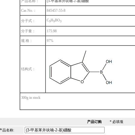
产品名称：
(3-甲基苯并呋喃-2-基)硼酸
Cas No.：
845457-55-8
C
H
BO
分子式：
9
9
3
分子量：
175.98
规 格：
97%
结构式：
300g in stock
产品订购
* 必填项
产品名称: