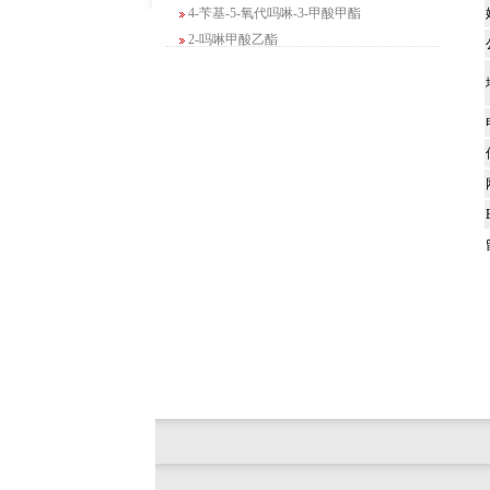
4-苄基-5-氧代吗啉-3-甲酸甲酯
2-吗啉甲酸乙酯
3-Boc-氨基哌啶-2-酮
N-(2-氨基-4-甲基戊基)氨基甲酸1,1-二甲
基乙酯
4-氯-5-氟-2-吡啶甲醇
3-氟二苯并[b,e]氧杂卓-11(6H)-酮
5-溴-2,3-二氢-7-氮杂吲哚
5-乙酰基-2-氨基-4-羟基苯甲酸
2-甲基-4-三氟甲基-5-噻唑甲酸乙酯
6-氧代-2,7-二氮杂螺[4,4]壬烷-2-甲酸叔丁
酯
咪唑并[1,5-a]吡啶-1-甲酸乙酯
3-氯-6-氯甲基哒嗪
2-甲基-3-苯氧基苯甲醛
2-(5-氨基吡啶-2-基)-2-甲基丙腈
(R)-1-苄基-3-二甲氨基吡咯烷二盐酸盐
咪唑并[1,2-a]吡啶-3-甲酸乙酯
6-溴-3-碘咪唑并[1,2-A]吡嗪