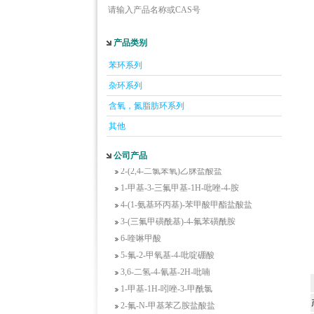
请输入产品名称或CAS号
5-羟基异喹啉
产品类别
1-吡啶-2-基-2-丙酮
2-甲基-6-羟基-4-嘧啶甲酸
苯环系列
3-氟-2-硝基苯甲酸
杂环系列
2-羟甲基-4-氨基吡啶
含氧，氮脂肪环系列
2-(羟甲基)丙烯酸乙酯(含稳定剂HQ);2-羟
其他
甲基丙烯酸乙酯
3-氨基-4-溴苯酚
公司产品
2-(2,4-二氯苯氧)乙脒盐酸盐
1-甲基-3-三氟甲基-1H-吡唑-4-胺
4-(1-氨基环丙基)-苯甲酸甲酯盐酸盐
3-(三氟甲磺酰基)-4-氟苯磺酰胺
6-喹啉甲酸
5-氟-2-甲氧基-4-吡啶硼酸
3,6-二氢-4-氰基-2H-吡喃
1-甲基-1H-吲唑-3-甲酰氯
2-氟-N-甲基苯乙胺盐酸盐