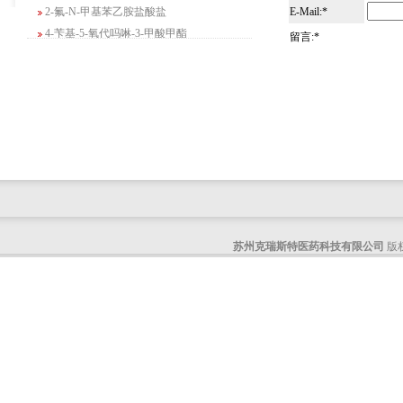
2-氟-N-甲基苯乙胺盐酸盐
E-Mail:*
4-苄基-5-氧代吗啉-3-甲酸甲酯
留言:*
2-吗啉甲酸乙酯
3-Boc-氨基哌啶-2-酮
N-(2-氨基-4-甲基戊基)氨基甲酸1,1-二甲
基乙酯
4-氯-5-氟-2-吡啶甲醇
3-氟二苯并[b,e]氧杂卓-11(6H)-酮
5-溴-2,3-二氢-7-氮杂吲哚
5-乙酰基-2-氨基-4-羟基苯甲酸
2-甲基-4-三氟甲基-5-噻唑甲酸乙酯
6-氧代-2,7-二氮杂螺[4,4]壬烷-2-甲酸叔丁
苏州克瑞斯特医药科技有限公司
版权
酯
咪唑并[1,5-a]吡啶-1-甲酸乙酯
3-氯-6-氯甲基哒嗪
2-甲基-3-苯氧基苯甲醛
2-(5-氨基吡啶-2-基)-2-甲基丙腈
(R)-1-苄基-3-二甲氨基吡咯烷二盐酸盐
咪唑并[1,2-a]吡啶-3-甲酸乙酯