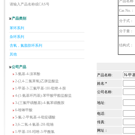
产品名称
请输入产品名称或CAS号
Cas No.：
产品类别
5-羟基异喹啉
分子式：
1-吡啶-2-基-2-丙酮
苯环系列
分子量：
2-甲基-6-羟基-4-嘧啶甲酸
杂环系列
3-氟-2-硝基苯甲酸
结构式：
含氧，氮脂肪环系列
2-羟甲基-4-氨基吡啶
其他
2-(羟甲基)丙烯酸乙酯(含稳定剂HQ);2-羟
甲基丙烯酸乙酯
公司产品
3-氨基-4-溴苯酚
产品名称:
2-(2,4-二氯苯氧)乙脒盐酸盐
姓名:*
1-甲基-3-三氟甲基-1H-吡唑-4-胺
公司名称:
4-(1-氨基环丙基)-苯甲酸甲酯盐酸盐
3-(三氟甲磺酰基)-4-氟苯磺酰胺
地址:
6-喹啉甲酸
电话:
5-氟-2-甲氧基-4-吡啶硼酸
3,6-二氢-4-氰基-2H-吡喃
传真:
1-甲基-1H-吲唑-3-甲酰氯
网址：