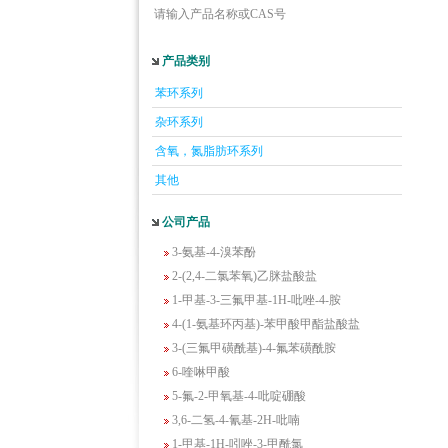
请输入产品名称或CAS号
产品类别
5-羟基异喹啉
苯环系列
1-吡啶-2-基-2-丙酮
杂环系列
2-甲基-6-羟基-4-嘧啶甲酸
3-氟-2-硝基苯甲酸
含氧，氮脂肪环系列
2-羟甲基-4-氨基吡啶
其他
2-(羟甲基)丙烯酸乙酯(含稳定剂HQ);2-羟
甲基丙烯酸乙酯
公司产品
3-氨基-4-溴苯酚
2-(2,4-二氯苯氧)乙脒盐酸盐
1-甲基-3-三氟甲基-1H-吡唑-4-胺
4-(1-氨基环丙基)-苯甲酸甲酯盐酸盐
3-(三氟甲磺酰基)-4-氟苯磺酰胺
6-喹啉甲酸
5-氟-2-甲氧基-4-吡啶硼酸
3,6-二氢-4-氰基-2H-吡喃
1-甲基-1H-吲唑-3-甲酰氯