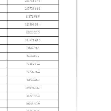
293758-67-5
295779-88-3
31872-63-6
321890-38-4
32326-25-3
324579-90-0
33142-21-1
3469-06-5
35309-35-4
35351-21-4
36157-41-2
365996-05-0
38953-42-3
39745-40-9