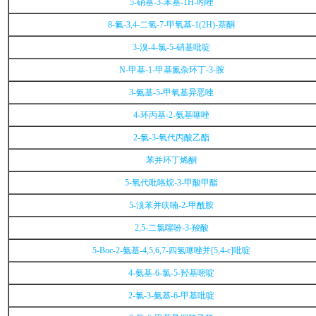
5-硝基-3-苯基-1H-吲唑
8-氟-3,4-二氢-7-甲氧基-1(2H)-萘酮
3-溴-4-氯-5-硝基吡啶
N-甲基-1-甲基氮杂环丁-3-胺
3-氨基-5-甲氧基异恶唑
4-环丙基-2-氨基噻唑
2-氯-3-氧代丙酸乙酯
苯并环丁烯酮
5-氧代吡咯烷-3-甲酸甲酯
5-溴苯并呋喃-2-甲酰胺
2,5-二氯噻吩-3-羧酸
5-Boc-2-氨基-4,5,6,7-四氢噻唑并[5,4-c]吡啶
4-氨基-6-氯-5-羟基嘧啶
2-氯-3-氨基-6-甲基吡啶