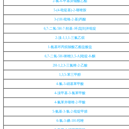
2-氯-6-甲基异烟酸乙酯
5-(4-吡啶基)-2-噻唑胺
3-(1H-吡咯-2-基)丙酸
6,7-二氢-5H-7-羟基–环戊[B]并吡啶
2-溴-1,1,1-三氟乙烷
1-氨基环丙烷羧酸乙酯盐酸盐
6,7-二氢-5H-咪唑[1,5-A]吡啶-8-酮
2H-1,2,3-三氮唑-2-乙酸
1,3,5-苯三甲醇
4-氟-3-硝基苯甲酸
4-溴甲基-3-氯苯甲酸
4-氟苯并噻唑-2-甲酸
5-氨基-3-氯-2-吡啶甲腈
6-氯-3-碘-1H-吲唑