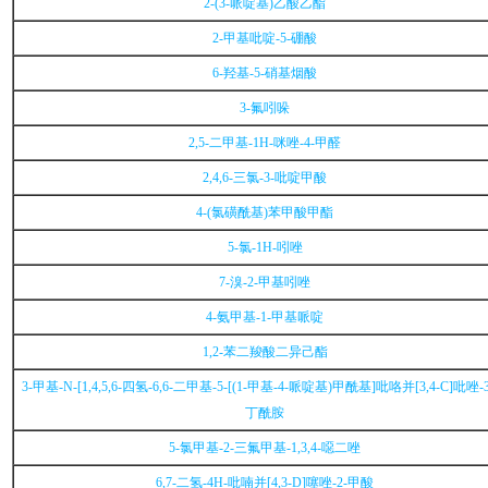
2-(3-哌啶基)乙酸乙酯
2-甲基吡啶-5-硼酸
6-羟基-5-硝基烟酸
3-氟吲哚
2,5-二甲基-1H-咪唑-4-甲醛
2,4,6-三氯-3-吡啶甲酸
4-(氯磺酰基)苯甲酸甲酯
5-氯-1H-吲唑
7-溴-2-甲基吲唑
4-氨甲基-1-甲基哌啶
1,2-苯二羧酸二异己酯
3-甲基-N-[1,4,5,6-四氢-6,6-二甲基-5-[(1-甲基-4-哌啶基)甲酰基]吡咯并[3,4-C]吡唑-
丁酰胺
5-氯甲基-2-三氟甲基-1,3,4-噁二唑
6,7-二氢-4H-吡喃并[4,3-D]噻唑-2-甲酸