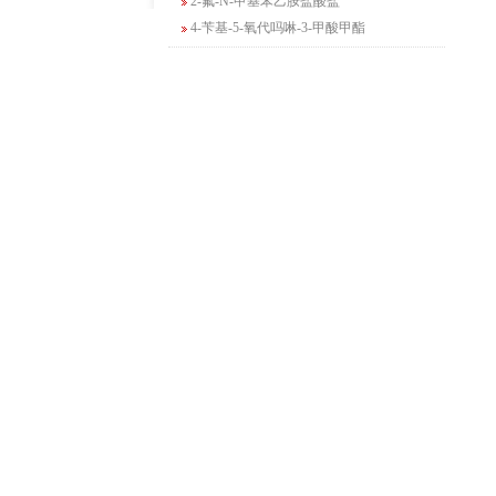
4-苄基-5-氧代吗啉-3-甲酸甲酯
2-吗啉甲酸乙酯
3-Boc-氨基哌啶-2-酮
N-(2-氨基-4-甲基戊基)氨基甲酸1,1-二甲
基乙酯
4-氯-5-氟-2-吡啶甲醇
3-氟二苯并[b,e]氧杂卓-11(6H)-酮
5-溴-2,3-二氢-7-氮杂吲哚
5-乙酰基-2-氨基-4-羟基苯甲酸
2-甲基-4-三氟甲基-5-噻唑甲酸乙酯
6-氧代-2,7-二氮杂螺[4,4]壬烷-2-甲酸叔丁
酯
咪唑并[1,5-a]吡啶-1-甲酸乙酯
3-氯-6-氯甲基哒嗪
2-甲基-3-苯氧基苯甲醛
2-(5-氨基吡啶-2-基)-2-甲基丙腈
(R)-1-苄基-3-二甲氨基吡咯烷二盐酸盐
咪唑并[1,2-a]吡啶-3-甲酸乙酯
6-溴-3-碘咪唑并[1,2-A]吡嗪