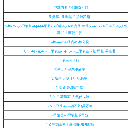
4-甲基四氢-2H-吡喃-4-醇
5-氨基-1H-吡咯-2-羧酸乙酯
5-氯-N2-[2-甲氧基-4-[4-(4-甲基-1-哌嗪基)-1-哌啶基]苯基]-N4-[2-[(1-甲基乙基)磺
基]-2,4-嘧啶二胺
3-氯-4-硝基吡啶-N-氧化物
1,2,3,4-四氢-6,7-二甲氧基-1-[(3,4,5-三甲氧基苯基)甲基]异喹啉
3-氧杂环丁醇
苄基-3-羟基苯甲酸酯
2-氨基-5-溴-4-甲基烟酸
5-溴-6-氯烟酸甲酯
5-(4-甲基苯基)-5-氧代戊酸
3,5-二甲基-4-(2-碘乙基)异恶唑
5-甲酰基-2-甲氧基苯甲酸
(4-乙氧羰基甲苯基)硼酸频哪醇酯