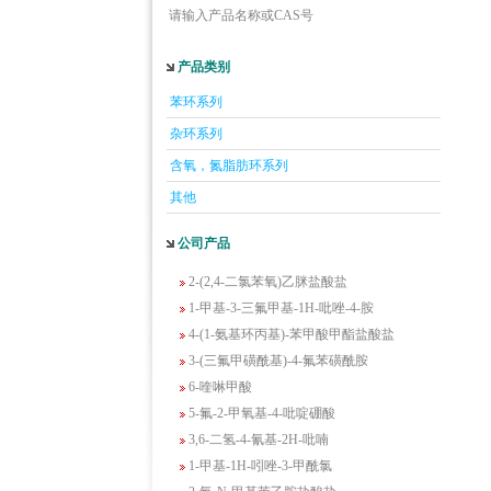
请输入产品名称或CAS号
5-羟基异喹啉
产品类别
1-吡啶-2-基-2-丙酮
苯环系列
2-甲基-6-羟基-4-嘧啶甲酸
杂环系列
3-氟-2-硝基苯甲酸
含氧，氮脂肪环系列
2-羟甲基-4-氨基吡啶
2-(羟甲基)丙烯酸乙酯(含稳定剂HQ);2-羟
其他
甲基丙烯酸乙酯
公司产品
3-氨基-4-溴苯酚
2-(2,4-二氯苯氧)乙脒盐酸盐
1-甲基-3-三氟甲基-1H-吡唑-4-胺
4-(1-氨基环丙基)-苯甲酸甲酯盐酸盐
3-(三氟甲磺酰基)-4-氟苯磺酰胺
6-喹啉甲酸
5-氟-2-甲氧基-4-吡啶硼酸
3,6-二氢-4-氰基-2H-吡喃
1-甲基-1H-吲唑-3-甲酰氯
2-氟-N-甲基苯乙胺盐酸盐