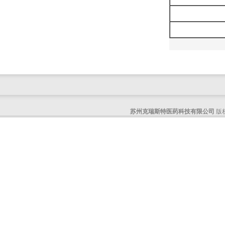
4-溴甲基四氢吡喃
4-氯-6,7-二氢-5H-环戊并[b]吡啶-7-醇
6-乙基-3-氨基吡啶
1-BOC-2-甲基肼
1-甲基八氢吡咯[3,4-B]吡咯
6-苄基八氢吡咯并[3,4-b]吡啶
1-甲基-2-氯咪唑-5-硼酸频哪醇酯
1-苄基八氢吡咯并[3,4-B]吡咯
(R)-(+)-3-二甲基氨基吡咯烷
苏州克瑞斯特医药科技有限公司
版权
5-羟基-2-甲基吲哚
4,6-二氯-5-硝基-2-氨基嘧啶
4-硝基吡啶-2-甲酸
(3aR,6aR)-1-甲基六氢吡咯并[3,4-b]吡咯
2.4-二氯-5-碘嘧啶
1H-吡咯并[2,3-b]吡啶-2-甲酸
(R)-2-(3-氟苯基)吡咯烷-L-酒石酸盐
(R)-7-methyl-1,4-oxazepane hydrochloride
5-羟基异喹啉