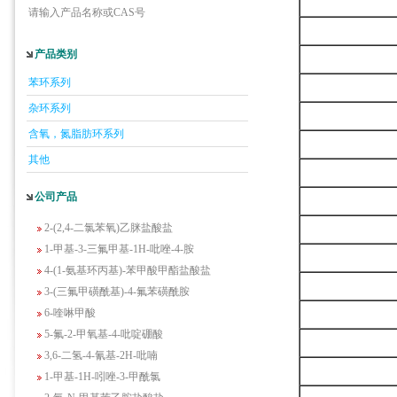
请输入产品名称或CAS号
5-羟基异喹啉
产品类别
1-吡啶-2-基-2-丙酮
苯环系列
2-甲基-6-羟基-4-嘧啶甲酸
杂环系列
3-氟-2-硝基苯甲酸
含氧，氮脂肪环系列
2-羟甲基-4-氨基吡啶
2-(羟甲基)丙烯酸乙酯(含稳定剂HQ);2-羟
其他
甲基丙烯酸乙酯
公司产品
3-氨基-4-溴苯酚
2-(2,4-二氯苯氧)乙脒盐酸盐
1-甲基-3-三氟甲基-1H-吡唑-4-胺
4-(1-氨基环丙基)-苯甲酸甲酯盐酸盐
3-(三氟甲磺酰基)-4-氟苯磺酰胺
6-喹啉甲酸
5-氟-2-甲氧基-4-吡啶硼酸
3,6-二氢-4-氰基-2H-吡喃
1-甲基-1H-吲唑-3-甲酰氯
2-氟-N-甲基苯乙胺盐酸盐