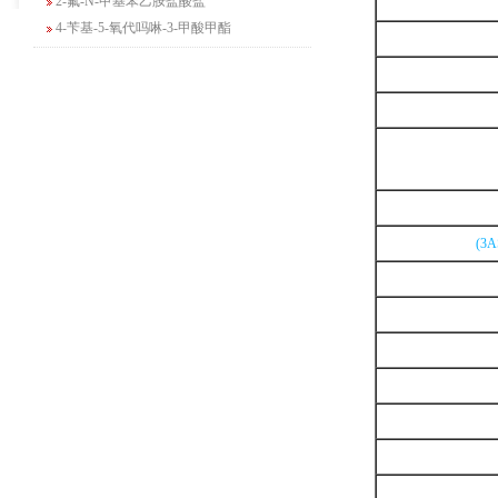
4-苄基-5-氧代吗啉-3-甲酸甲酯
2-吗啉甲酸乙酯
3-Boc-氨基哌啶-2-酮
N-(2-氨基-4-甲基戊基)氨基甲酸1,1-二甲
基乙酯
4-氯-5-氟-2-吡啶甲醇
3-氟二苯并[b,e]氧杂卓-11(6H)-酮
5-溴-2,3-二氢-7-氮杂吲哚
5-乙酰基-2-氨基-4-羟基苯甲酸
(3
2-甲基-4-三氟甲基-5-噻唑甲酸乙酯
6-氧代-2,7-二氮杂螺[4,4]壬烷-2-甲酸叔丁
酯
咪唑并[1,5-a]吡啶-1-甲酸乙酯
3-氯-6-氯甲基哒嗪
2-甲基-3-苯氧基苯甲醛
2-(5-氨基吡啶-2-基)-2-甲基丙腈
(R)-1-苄基-3-二甲氨基吡咯烷二盐酸盐
咪唑并[1,2-a]吡啶-3-甲酸乙酯
6-溴-3-碘咪唑并[1,2-A]吡嗪