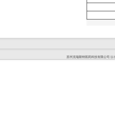
咪唑并[1,2-a]吡啶-3-甲酸乙酯
6-溴-3-碘咪唑并[1,2-A]吡嗪
4-溴甲基四氢吡喃
4-氯-6,7-二氢-5H-环戊并[b]吡啶-7-醇
6-乙基-3-氨基吡啶
1-BOC-2-甲基肼
1-甲基八氢吡咯[3,4-B]吡咯
6-苄基八氢吡咯并[3,4-b]吡啶
1-甲基-2-氯咪唑-5-硼酸频哪醇酯
苏州克瑞斯特医药科技有限公司
版权
1-苄基八氢吡咯并[3,4-B]吡咯
(R)-(+)-3-二甲基氨基吡咯烷
5-羟基-2-甲基吲哚
4,6-二氯-5-硝基-2-氨基嘧啶
4-硝基吡啶-2-甲酸
(3aR,6aR)-1-甲基六氢吡咯并[3,4-b]吡咯
2.4-二氯-5-碘嘧啶
1H-吡咯并[2,3-b]吡啶-2-甲酸
(R)-2-(3-氟苯基)吡咯烷-L-酒石酸盐
(R)-7-methyl-1,4-oxazepane hydrochloride