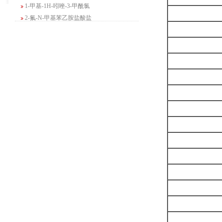
1-甲基-1H-吲唑-3-甲酰氯
2-氟-N-甲基苯乙胺盐酸盐
4-苄基-5-氧代吗啉-3-甲酸甲酯
2-吗啉甲酸乙酯
3-Boc-氨基哌啶-2-酮
N-(2-氨基-4-甲基戊基)氨基甲酸1,1-二甲
基乙酯
4-氯-5-氟-2-吡啶甲醇
3-氟二苯并[b,e]氧杂卓-11(6H)-酮
5-溴-2,3-二氢-7-氮杂吲哚
5-乙酰基-2-氨基-4-羟基苯甲酸
2-甲基-4-三氟甲基-5-噻唑甲酸乙酯
6-氧代-2,7-二氮杂螺[4,4]壬烷-2-甲酸叔丁
酯
咪唑并[1,5-a]吡啶-1-甲酸乙酯
3-氯-6-氯甲基哒嗪
2-甲基-3-苯氧基苯甲醛
2-(5-氨基吡啶-2-基)-2-甲基丙腈
(R)-1-苄基-3-二甲氨基吡咯烷二盐酸盐