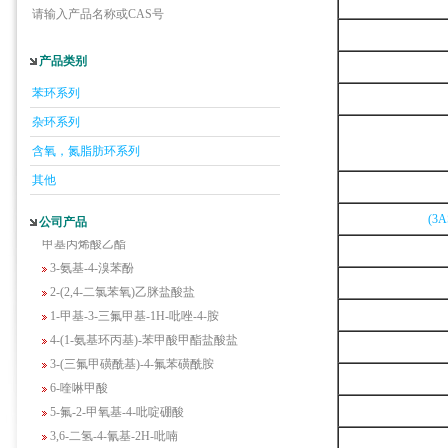
请输入产品名称或CAS号
产品类别
5-羟基异喹啉
苯环系列
1-吡啶-2-基-2-丙酮
杂环系列
2-甲基-6-羟基-4-嘧啶甲酸
含氧，氮脂肪环系列
3-氟-2-硝基苯甲酸
其他
2-羟甲基-4-氨基吡啶
2-(羟甲基)丙烯酸乙酯(含稳定剂HQ);2-羟
(3
公司产品
甲基丙烯酸乙酯
3-氨基-4-溴苯酚
2-(2,4-二氯苯氧)乙脒盐酸盐
1-甲基-3-三氟甲基-1H-吡唑-4-胺
4-(1-氨基环丙基)-苯甲酸甲酯盐酸盐
3-(三氟甲磺酰基)-4-氟苯磺酰胺
6-喹啉甲酸
5-氟-2-甲氧基-4-吡啶硼酸
3,6-二氢-4-氰基-2H-吡喃