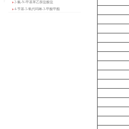
4-苄基-5-氧代吗啉-3-甲酸甲酯
2-吗啉甲酸乙酯
3-Boc-氨基哌啶-2-酮
N-(2-氨基-4-甲基戊基)氨基甲酸1,1-二甲
基乙酯
4-氯-5-氟-2-吡啶甲醇
3-氟二苯并[b,e]氧杂卓-11(6H)-酮
5-溴-2,3-二氢-7-氮杂吲哚
5-乙酰基-2-氨基-4-羟基苯甲酸
2-甲基-4-三氟甲基-5-噻唑甲酸乙酯
6-氧代-2,7-二氮杂螺[4,4]壬烷-2-甲酸叔丁
酯
咪唑并[1,5-a]吡啶-1-甲酸乙酯
3-氯-6-氯甲基哒嗪
2-甲基-3-苯氧基苯甲醛
2-(5-氨基吡啶-2-基)-2-甲基丙腈
(R)-1-苄基-3-二甲氨基吡咯烷二盐酸盐
咪唑并[1,2-a]吡啶-3-甲酸乙酯