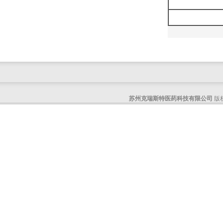
6-溴-3-碘咪唑并[1,2-A]吡嗪
4-溴甲基四氢吡喃
4-氯-6,7-二氢-5H-环戊并[b]吡啶-7-醇
6-乙基-3-氨基吡啶
1-BOC-2-甲基肼
1-甲基八氢吡咯[3,4-B]吡咯
6-苄基八氢吡咯并[3,4-b]吡啶
1-甲基-2-氯咪唑-5-硼酸频哪醇酯
1-苄基八氢吡咯并[3,4-B]吡咯
苏州克瑞斯特医药科技有限公司
版权
(R)-(+)-3-二甲基氨基吡咯烷
5-羟基-2-甲基吲哚
4,6-二氯-5-硝基-2-氨基嘧啶
4-硝基吡啶-2-甲酸
(3aR,6aR)-1-甲基六氢吡咯并[3,4-b]吡咯
2.4-二氯-5-碘嘧啶
1H-吡咯并[2,3-b]吡啶-2-甲酸
(R)-2-(3-氟苯基)吡咯烷-L-酒石酸盐
(R)-7-methyl-1,4-oxazepane hydrochloride
5-羟基异喹啉