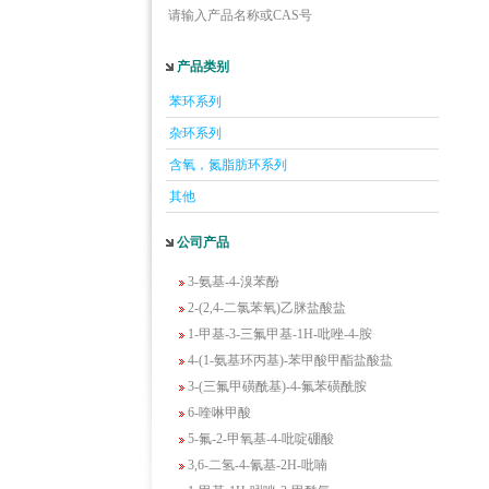
请输入产品名称或CAS号
产品类别
5-羟基异喹啉
苯环系列
1-吡啶-2-基-2-丙酮
杂环系列
2-甲基-6-羟基-4-嘧啶甲酸
含氧，氮脂肪环系列
3-氟-2-硝基苯甲酸
2-羟甲基-4-氨基吡啶
其他
2-(羟甲基)丙烯酸乙酯(含稳定剂HQ);2-羟
公司产品
甲基丙烯酸乙酯
3-氨基-4-溴苯酚
2-(2,4-二氯苯氧)乙脒盐酸盐
1-甲基-3-三氟甲基-1H-吡唑-4-胺
4-(1-氨基环丙基)-苯甲酸甲酯盐酸盐
3-(三氟甲磺酰基)-4-氟苯磺酰胺
6-喹啉甲酸
5-氟-2-甲氧基-4-吡啶硼酸
3,6-二氢-4-氰基-2H-吡喃
1-甲基-1H-吲唑-3-甲酰氯