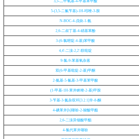
3,5-二甲氧基-4-甲基苯甲酸
5-(3,5-二氟苄基)-1H-吲唑-3-胺
N-BOC-4-戊炔-1-氨
2,6-二叔丁基-4-硝基苯酚
3-(6-氯嘧啶-4-基)苯甲酸
4,4'-二溴-2,2'-联吡啶
9-氯-9-苯基氧杂蒽
双(6-甲基吡啶-2-基)甲酮
2-氨基-5-氰基-3-甲基苯甲酸
(1-甲基-1H-苯并眯唑-2-基)甲胺
3-苄基-3-氮杂双环[3.2.1]辛-8-酮
4-碘苯并[b]噻吩-2-羧酸甲酯
2,6-二溴异烟酸甲酯
4-氯代苯并噻吩