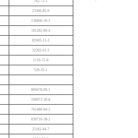
762-72-1
23369-85-9
136866-30-3
181282-80-4
81945-13-3
32202-61-2
1119-72-8
529-35-1
869478-09-1
106973-36-8
761460-04-2
839710-38-2
25182-84-7