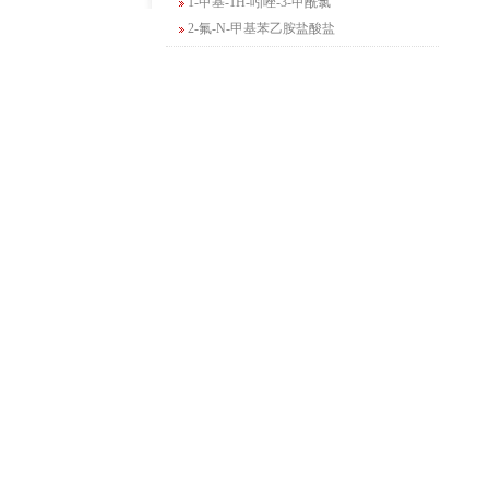
2-氟-N-甲基苯乙胺盐酸盐
4-苄基-5-氧代吗啉-3-甲酸甲酯
2-吗啉甲酸乙酯
3-Boc-氨基哌啶-2-酮
N-(2-氨基-4-甲基戊基)氨基甲酸1,1-二甲
基乙酯
4-氯-5-氟-2-吡啶甲醇
3-氟二苯并[b,e]氧杂卓-11(6H)-酮
5-溴-2,3-二氢-7-氮杂吲哚
5-乙酰基-2-氨基-4-羟基苯甲酸
2-甲基-4-三氟甲基-5-噻唑甲酸乙酯
6-氧代-2,7-二氮杂螺[4,4]壬烷-2-甲酸叔丁
酯
咪唑并[1,5-a]吡啶-1-甲酸乙酯
3-氯-6-氯甲基哒嗪
2-甲基-3-苯氧基苯甲醛
2-(5-氨基吡啶-2-基)-2-甲基丙腈
(R)-1-苄基-3-二甲氨基吡咯烷二盐酸盐