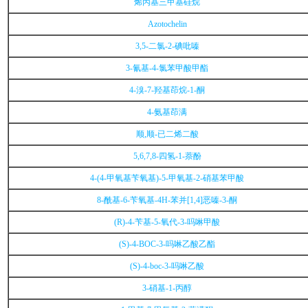
烯丙基三甲基硅烷
Azotochelin
3,5-二氯-2-碘吡嗪
3-氰基-4-氯苯甲酸甲酯
4-溴-7-羟基茚烷-1-酮
4-氨基茚满
顺,顺-已二烯二酸
5,6,7,8-四氢-1-萘酚
4-(4-甲氧基苄氧基)-5-甲氧基-2-硝基苯甲酸
8-酰基-6-苄氧基-4H-苯并[1,4]恶嗪-3-酮
(R)-4-苄基-5-氧代-3-吗啉甲酸
(S)-4-BOC-3-吗啉乙酸乙酯
(S)-4-boc-3-吗啉乙酸
3-硝基-1-丙醇