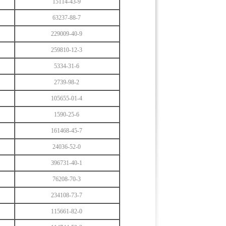
15114-43-9
63237-88-7
229009-40-9
259810-12-3
5334-31-6
2739-98-2
105655-01-4
1590-25-6
161468-45-7
24036-52-0
396731-40-1
76208-70-3
234108-73-7
115661-82-0