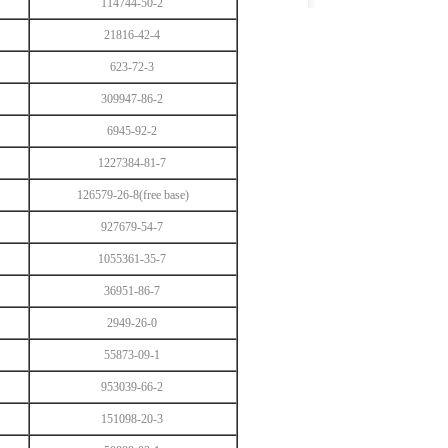
114744-50-2
21816-42-4
623-72-3
309947-86-2
6945-92-2
1227384-81-7
126579-26-8(free base)
927679-54-7
1055361-35-7
36951-86-7
2949-26-0
55873-09-1
953039-66-2
151098-20-3