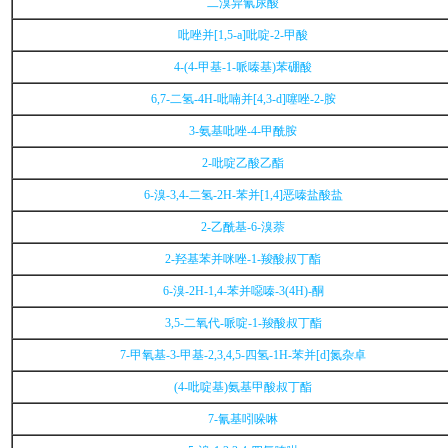
二溴异氰尿酸
吡唑并[1,5-a]吡啶-2-甲酸
4-(4-甲基-1-哌嗪基)苯硼酸
6,7-二氢-4H-吡喃并[4,3-d]噻唑-2-胺
3-氨基吡唑-4-甲酰胺
2-吡啶乙酸乙酯
6-溴-3,4-二氢-2H-苯并[1,4]恶嗪盐酸盐
2-乙酰基-6-溴萘
2-羟基苯并咪唑-1-羧酸叔丁酯
6-溴-2H-1,4-苯并噁嗪-3(4H)-酮
3,5-二氧代-哌啶-1-羧酸叔丁酯
7-甲氧基-3-甲基-2,3,4,5-四氢-1H-苯并[d]氮杂卓
(4-吡啶基)氨基甲酸叔丁酯
7-氰基吲哚啉