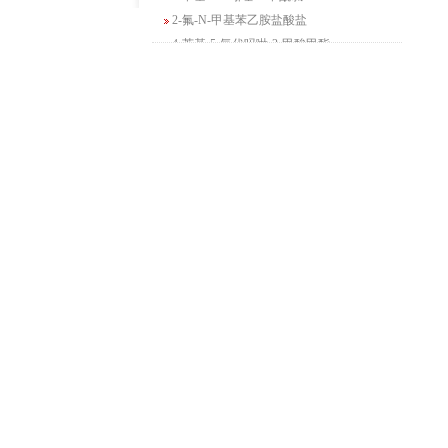
2-氟-N-甲基苯乙胺盐酸盐
4-苄基-5-氧代吗啉-3-甲酸甲酯
2-吗啉甲酸乙酯
3-Boc-氨基哌啶-2-酮
N-(2-氨基-4-甲基戊基)氨基甲酸1,1-二甲
基乙酯
4-氯-5-氟-2-吡啶甲醇
3-氟二苯并[b,e]氧杂卓-11(6H)-酮
5-溴-2,3-二氢-7-氮杂吲哚
5-乙酰基-2-氨基-4-羟基苯甲酸
2-甲基-4-三氟甲基-5-噻唑甲酸乙酯
6-氧代-2,7-二氮杂螺[4,4]壬烷-2-甲酸叔丁
酯
咪唑并[1,5-a]吡啶-1-甲酸乙酯
3-氯-6-氯甲基哒嗪
2-甲基-3-苯氧基苯甲醛
2-(5-氨基吡啶-2-基)-2-甲基丙腈
(R)-1-苄基-3-二甲氨基吡咯烷二盐酸盐
咪唑并[1,2-a]吡啶-3-甲酸乙酯