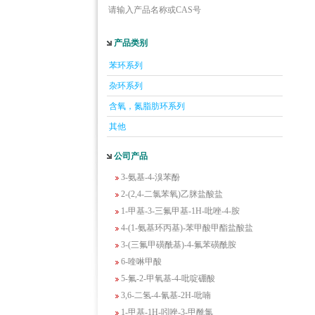
请输入产品名称或CAS号
产品类别
5-羟基异喹啉
苯环系列
1-吡啶-2-基-2-丙酮
杂环系列
2-甲基-6-羟基-4-嘧啶甲酸
3-氟-2-硝基苯甲酸
含氧，氮脂肪环系列
2-羟甲基-4-氨基吡啶
其他
2-(羟甲基)丙烯酸乙酯(含稳定剂HQ);2-羟
甲基丙烯酸乙酯
公司产品
3-氨基-4-溴苯酚
2-(2,4-二氯苯氧)乙脒盐酸盐
1-甲基-3-三氟甲基-1H-吡唑-4-胺
4-(1-氨基环丙基)-苯甲酸甲酯盐酸盐
3-(三氟甲磺酰基)-4-氟苯磺酰胺
6-喹啉甲酸
5-氟-2-甲氧基-4-吡啶硼酸
3,6-二氢-4-氰基-2H-吡喃
1-甲基-1H-吲唑-3-甲酰氯