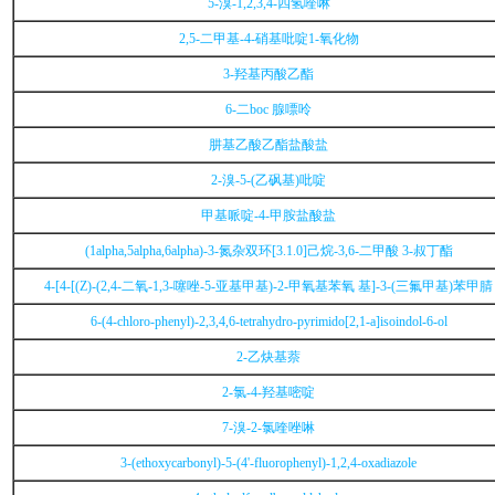
5-溴-1,2,3,4-四氢喹啉
2,5-二甲基-4-硝基吡啶1-氧化物
3-羟基丙酸乙酯
6-二boc 腺嘌呤
肼基乙酸乙酯盐酸盐
2-溴-5-(乙砜基)吡啶
甲基哌啶-4-甲胺盐酸盐
(1alpha,5alpha,6alpha)-3-氮杂双环[3.1.0]己烷-3,6-二甲酸 3-叔丁酯
4-[4-[(Z)-(2,4-二氧-1,3-噻唑-5-亚基甲基)-2-甲氧基苯氧 基]-3-(三氟甲基)苯甲腈
6-(4-chloro-phenyl)-2,3,4,6-tetrahydro-pyrimido[2,1-a]isoindol-6-ol
2-乙炔基萘
2-氯-4-羟基嘧啶
7-溴-2-氯喹唑啉
3-(ethoxycarbonyl)-5-(4'-fluorophenyl)-1,2,4-oxadiazole